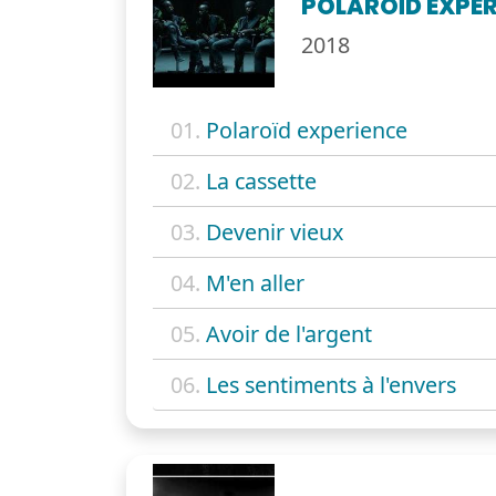
POLAROÏD EXPER
2018
01.
Polaroïd experience
02.
La cassette
03.
Devenir vieux
04.
M'en aller
05.
Avoir de l'argent
06.
Les sentiments à l'envers