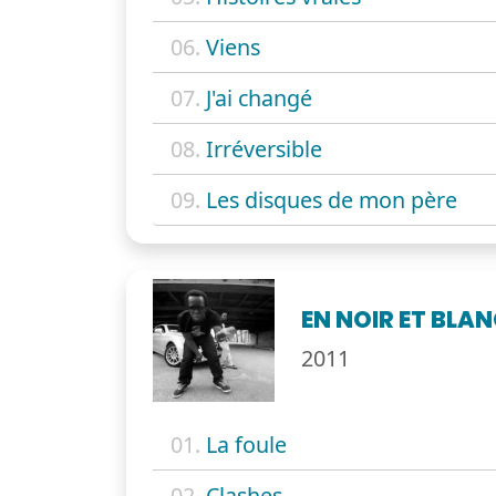
06.
Viens
07.
J'ai changé
08.
Irréversible
09.
Les disques de mon père
EN NOIR ET BLA
2011
01.
La foule
02.
Clashes