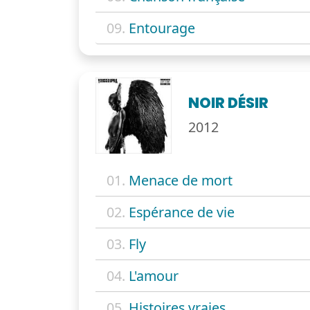
09.
Entourage
NOIR DÉSIR
2012
01.
Menace de mort
02.
Espérance de vie
03.
Fly
04.
L'amour
05.
Histoires vraies