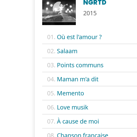
NGRTD
2015
01.
Où est l'amour ?
02.
Salaam
03.
Points communs
04.
Maman m'a dit
05.
Memento
06.
Love musik
07.
À cause de moi
08.
Chanson française