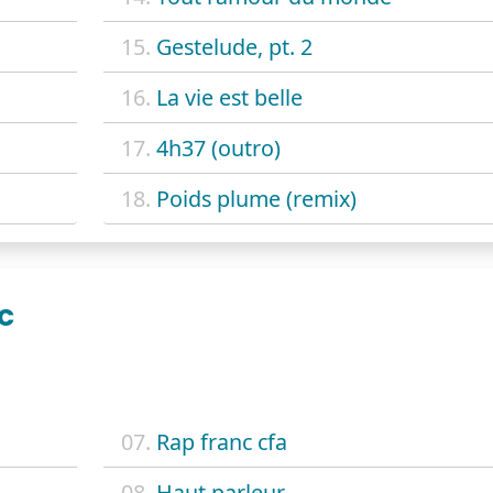
15.
Gestelude, pt. 2
16.
La vie est belle
17.
4h37 (outro)
18.
Poids plume (remix)
NC
07.
Rap franc cfa
08.
Haut parleur