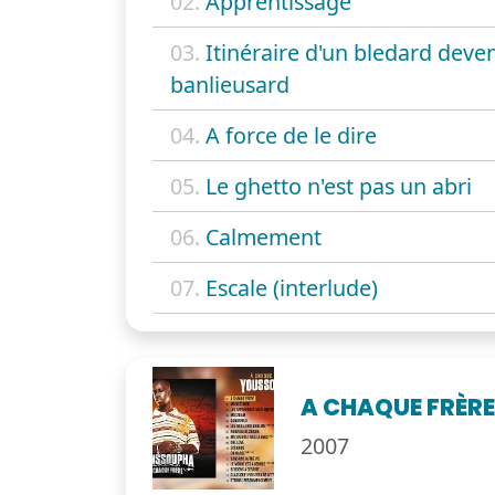
02.
Apprentissage
03.
Itinéraire d'un bledard deve
banlieusard
04.
A force de le dire
05.
Le ghetto n'est pas un abri
06.
Calmement
07.
Escale (interlude)
A CHAQUE FRÈR
2007