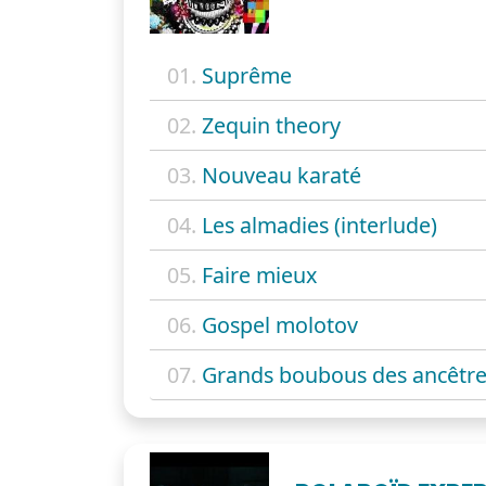
01.
Suprême
02.
Zequin theory
03.
Nouveau karaté
04.
Les almadies (interlude)
05.
Faire mieux
06.
Gospel molotov
07.
Grands boubous des ancêtre