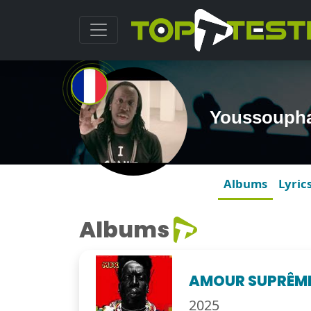
Youssouph
Albums
Lyric
Albums
AMOUR SUPRÊM
2025