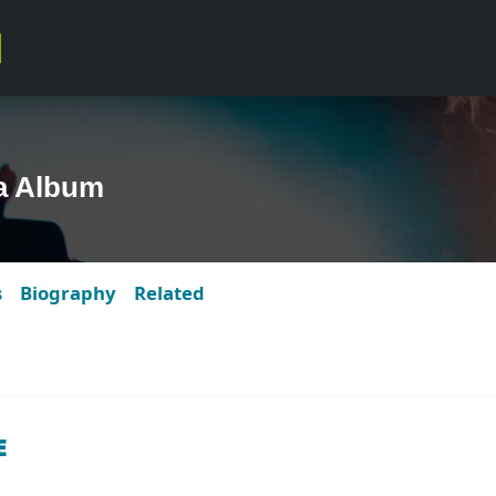
a Album
s
Biography
Related
E