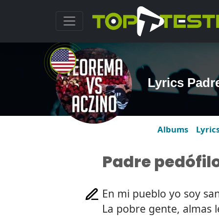
Lyrics Padr
Albums
Lyric
Padre pedófil
En mi pueblo yo soy sa
La pobre gente, almas l