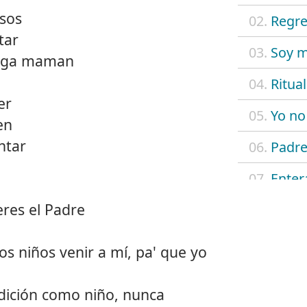
esos
02.
Regre
tar
03.
Soy m
erga maman
04.
Ritual
er
05.
Yo no
en
ntar
06.
Padre
07.
Enter
res el Padre
08.
¡puta 
09.
Adeli
 los niños venir a mí, pa' que yo
10.
Twiqu
ndición como niño, nunca
11.
Perro