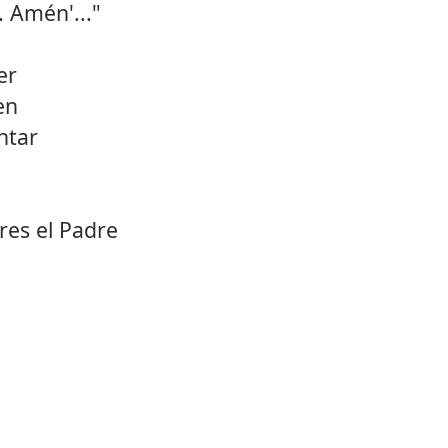
. Amén'..."
12.
Sadís
er
13.
Batall
en
14.
[unk
ntar
15.
Y tu 
res el Padre