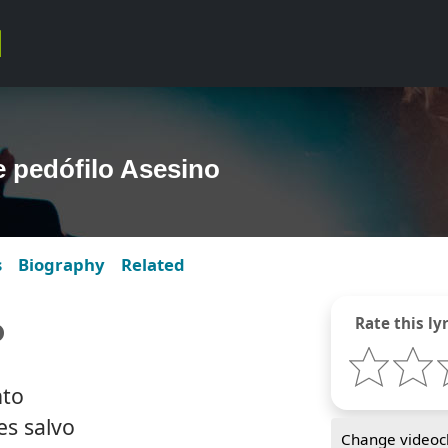
e pedófilo Asesino
s
Biography
Related
o
Rate this lyr
nto
es salvo
Change videocl