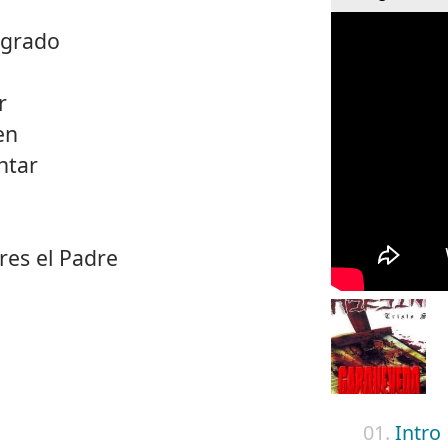
agrado
r
en
ntar
res el Padre
01.
Intro
o