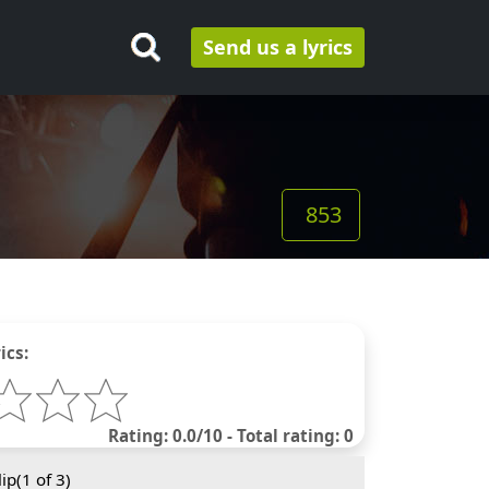
Send us a lyrics
853
ics:
Rating: 0.0/10 - Total rating: 0
ip(
1
of 3)