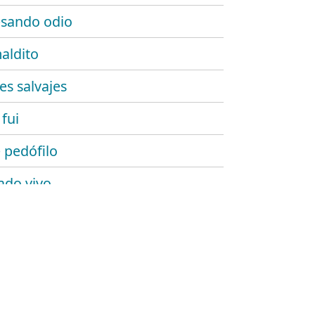
sando odio
aldito
es salvajes
 fui
 pedófilo
ado vivo
con pito!
tas
itado
 primero