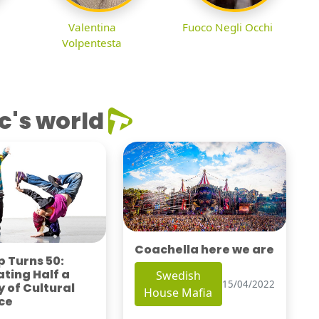
Valentina
Fuoco Negli Occhi
Volpentesta
c's world
Coachella here we are
 Turns 50:
ting Half a
Swedish
15/04/2022
 of Cultural
House Mafia
ce