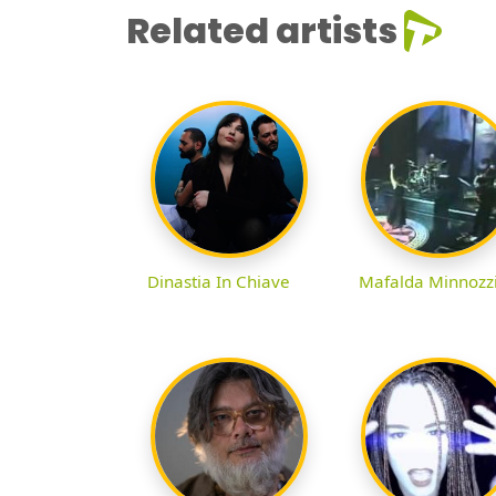
Related artists
Dinastia In Chiave
Mafalda Minnozz