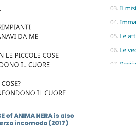
I
03.
Il mis
04.
Immag
RIMPIANTI
05.
Le at
ANAVI DA ME
06.
Le ve
ON LE PICCOLE COSE
07.
Pacif
DONO IL CUORE
08.
Picco
 COSE?
09.
Saha
ONFONDONO IL CUORE
10.
Senza 
E of ANIMA NERA is also
11.
Tu
Terzo incomodo (2017)