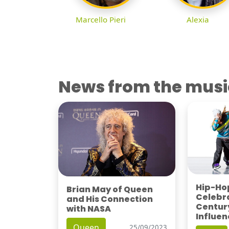
Marcello Pieri
Alexia
News from the musi
Hip-Hop
Brian May of Queen
Celebra
and His Connection
Century
with NASA
Influen
Queen
25/09/2023