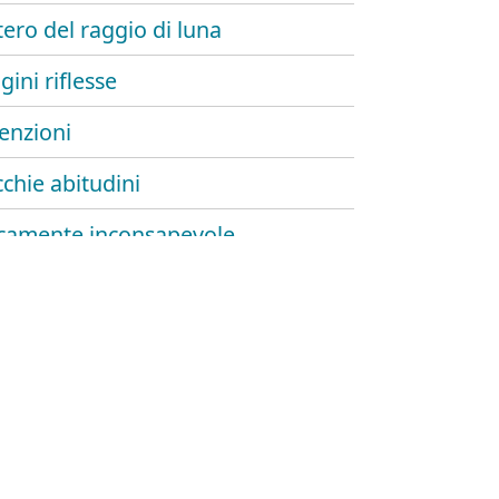
tero del raggio di luna
ini riflesse
tenzioni
cchie abitudini
icamente inconsapevole
le cose
ra
limiti