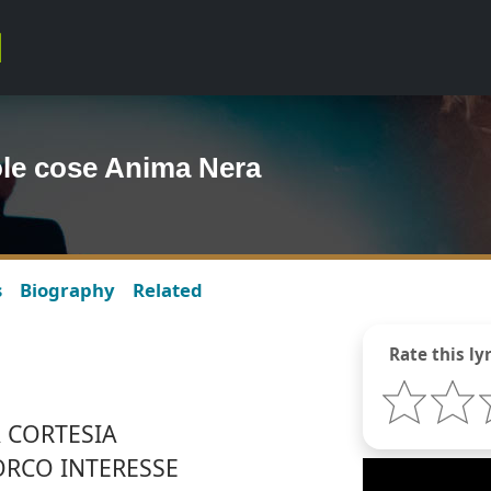
ole cose Anima Nera
s
Biography
Related
Rate this lyr
A CORTESIA
RCO INTERESSE