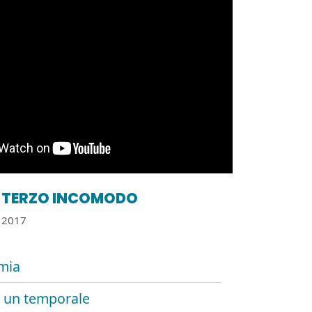
TERZO INCOMODO
2017
mia
 un temporale