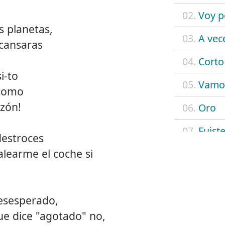
02.
Voy po
s planetas,
03.
A vec
cansaras
04.
Corto
i-to
05.
Vamos
 como
zón!
06.
Oro
07.
Fuist
destroces
alearme el coche si
08.
No vu
09.
Elefa
desesperado,
10.
Rey d
ue dice "agotado" no,
11.
11