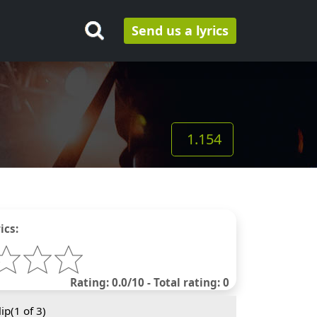
Send us a lyrics
1.154
ics:
Rating: 0.0/10 - Total rating: 0
ip(
1
of 3)