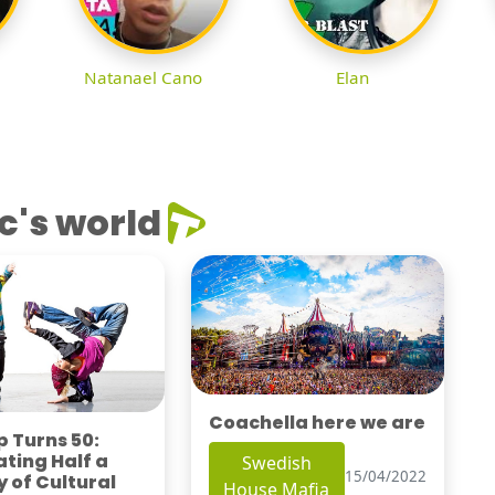
Natanael Cano
Elan
c's world
Coachella here we are
 Turns 50:
ting Half a
Swedish
15/04/2022
 of Cultural
House Mafia