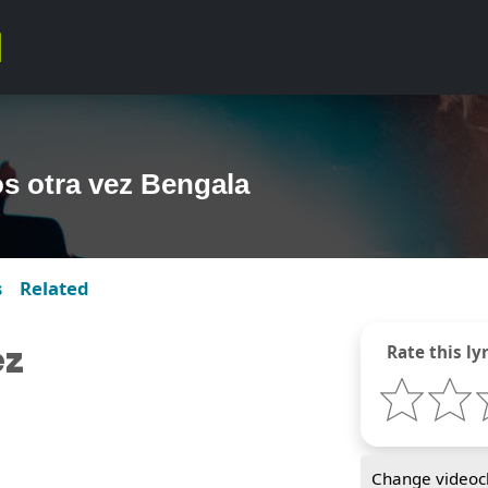
s otra vez Bengala
s
Related
ez
Rate this lyr
Change videocl