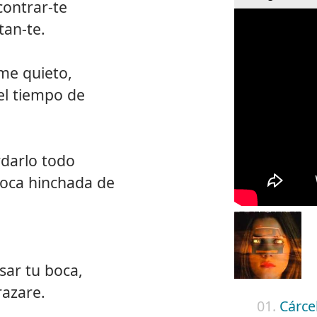
contrar-te
tan-te.
me quieto,
 el tiempo de
rdarlo todo
oca hinchada de
ar tu boca,
azare.
01.
Cárce