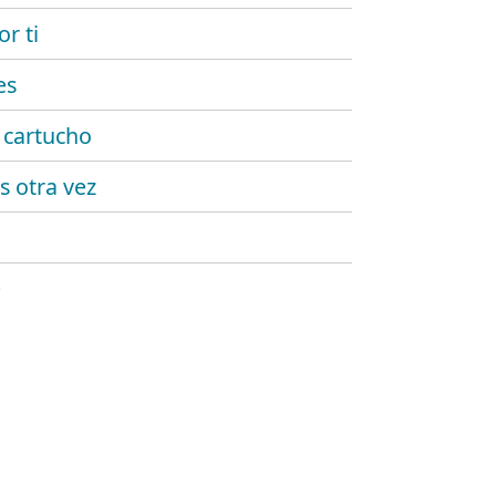
r ti
es
 cartucho
 otra vez
e
elvas
ntes
e españa