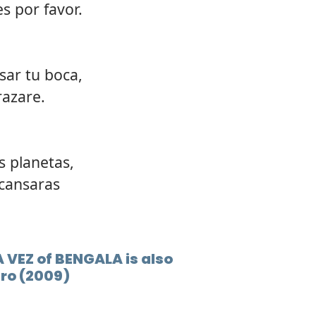
s por favor.
12.
Cuev
ar tu boca,
azare.
s planetas,
cansaras
 VEZ of BENGALA is also
Oro (2009)