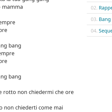
to mamma
02.
Rappe
03.
Bang
sempre
bre
04.
Seque
bang bang
sempre
bre
bang bang
e rotto non chiedermi che ore
sto non chiederti come mai