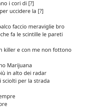
no i cori di [?]
er uccidere la [?]
alco faccio meraviglie bro
he fa le scintille le pareti
n killer e con me non fottono
cano Marijuana
iù in alto dei radar
 sciolti per la strada
sempre
bre