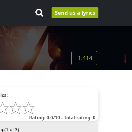
Send us a lyrics
1.414
ics:
Rating: 0.0/10 - Total rating: 0
ip(
1
of 3)