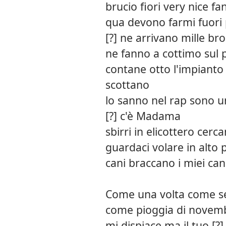
brucio fiori very nice fan
qua devono farmi fuori p
[?] ne arrivano mille bro
ne fanno a cottimo sul p
contane otto l'impianto c
scottano
lo sanno nel rap sono u
[?] c'è Madama
sbirri in elicottero cer
guardaci volare in alto p
cani braccano i miei cani
Come una volta come 
come pioggia di novem
mi dispiace ma il tuo [?]