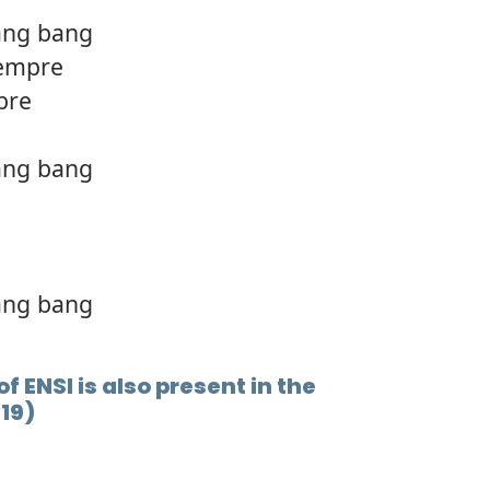
bang bang
sempre
bre
bang bang
bang bang
 ENSI is also present in the
19)