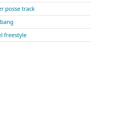
r posse track
 bang
l freestyle