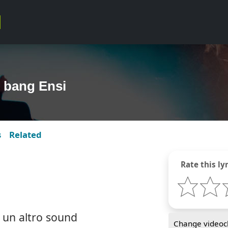
 bang Ensi
s
Related
Rate this lyr
 un altro sound
Change videocl