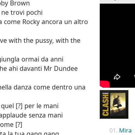
obby Brown
ne trovi pochi
a come Rocky ancora un altro
ove with the pussy, with the
giungla ormai da anni
che ahi davanti Mr Dundee
a nella danza come dentro una
 quel [?] per le mani
applaude senza mani
come [?]
01.
Mira
ta la tua gang gang