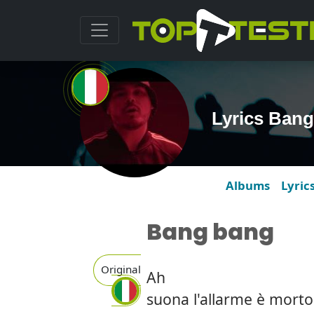
Lyrics Bang
Albums
Lyric
Bang bang
Original
Ah
suona l'allarme è morto