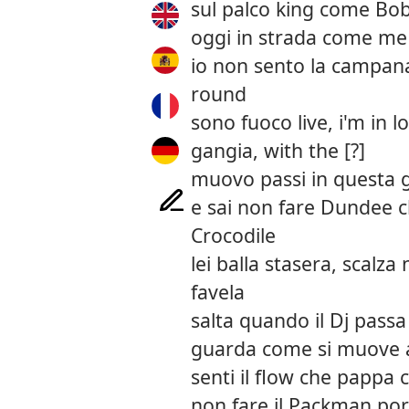
sul palco king come B
oggi in strada come me 
io non sento la campan
round
sono fuoco live, i'm in l
gangia, with the [?]
muovo passi in questa 
e sai non fare Dundee 
Crocodile
lei balla stasera, scalz
favela
salta quando il Dj passa
guarda come si muove 
senti il flow che pappa 
non fare il Packman por