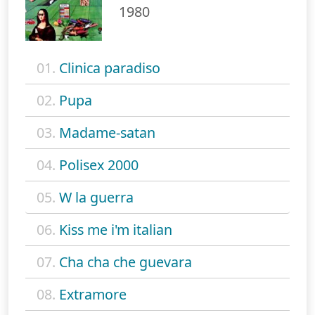
1980
01.
Clinica paradiso
02.
Pupa
03.
Madame-satan
04.
Polisex 2000
05.
W la guerra
06.
Kiss me i'm italian
07.
Cha cha che guevara
08.
Extramore