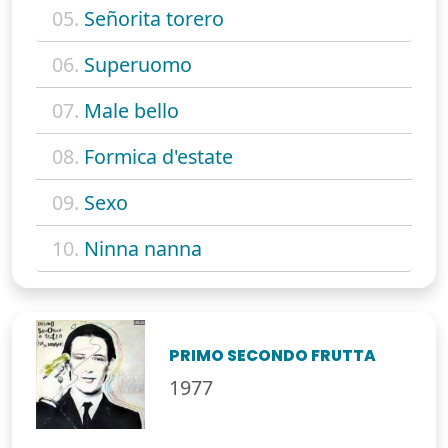
05.
Señorita torero
06.
Superuomo
07.
Male bello
08.
Formica d'estate
09.
Sexo
10.
Ninna nanna
PRIMO SECONDO FRUTTA
1977