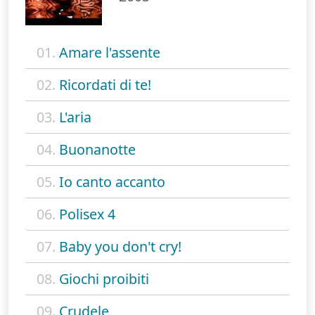
01.
Amare l'assente
02.
Ricordati di te!
03.
L'aria
04.
Buonanotte
05.
Io canto accanto
06.
Polisex 4
07.
Baby you don't cry!
08.
Giochi proibiti
09.
Crudele