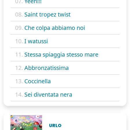
07.
Yeeh!!!
08.
Saint tropez twist
09.
Che colpa abbiamo noi
10.
I watussi
11.
Stessa spiaggia stesso mare
12.
Abbronzatissima
13.
Coccinella
14.
Sei diventata nera
URLO