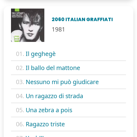
2060 ITALIAN GRAFFIATI
1981
01.
Il geghegè
02.
Il ballo del mattone
03.
Nessuno mi può giudicare
04.
Un ragazzo di strada
05.
Una zebra a pois
06.
Ragazzo triste