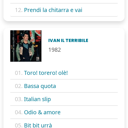
12.
Prendi la chitarra e vai
IVAN IL TERRIBILE
1982
01.
Toro! torero! olè!
02.
Bassa quota
03.
Italian slip
04.
Odio & amore
05.
Bit bit urrà