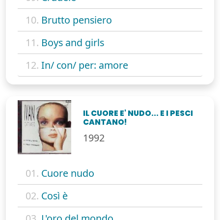
10.
Brutto pensiero
11.
Boys and girls
12.
In/ con/ per: amore
IL CUORE E' NUDO... E I PESCI
CANTANO!
1992
01.
Cuore nudo
02.
Così è
03.
L'oro del mondo