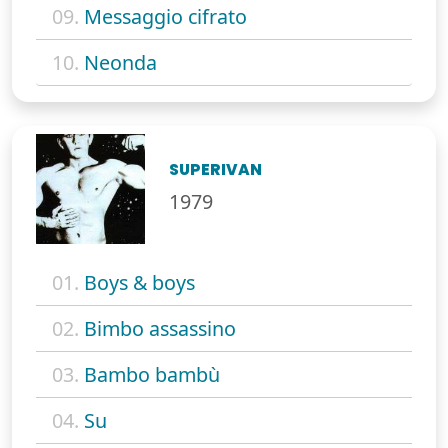
09.
Messaggio cifrato
10.
Neonda
SUPERIVAN
1979
01.
Boys & boys
02.
Bimbo assassino
03.
Bambo bambù
04.
Su