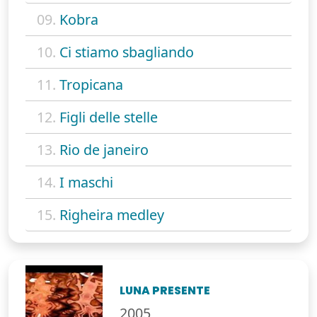
09.
Kobra
10.
Ci stiamo sbagliando
11.
Tropicana
12.
Figli delle stelle
13.
Rio de janeiro
14.
I maschi
15.
Righeira medley
LUNA PRESENTE
2005