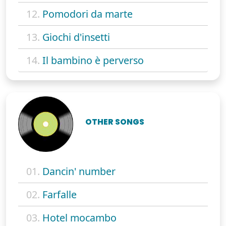
12.
Pomodori da marte
13.
Giochi d'insetti
14.
Il bambino è perverso
OTHER SONGS
01.
Dancin' number
02.
Farfalle
03.
Hotel mocambo