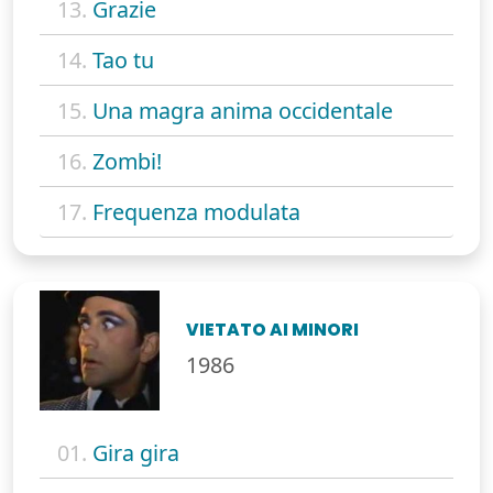
13.
Grazie
14.
Tao tu
15.
Una magra anima occidentale
16.
Zombi!
17.
Frequenza modulata
VIETATO AI MINORI
1986
01.
Gira gira