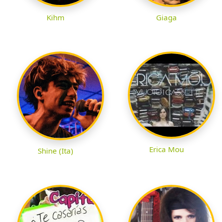
Kihm
Giaga
Erica Mou
Shine (Ita)