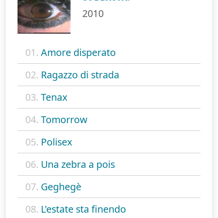
2010
01.
Amore disperato
02.
Ragazzo di strada
03.
Tenax
04.
Tomorrow
05.
Polisex
06.
Una zebra a pois
07.
Geghegè
08.
L'estate sta finendo