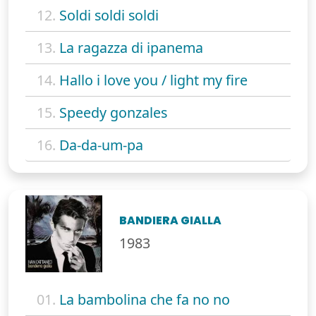
12.
Soldi soldi soldi
13.
La ragazza di ipanema
14.
Hallo i love you / light my fire
15.
Speedy gonzales
16.
Da-da-um-pa
BANDIERA GIALLA
1983
01.
La bambolina che fa no no