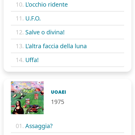
10.
L'occhio ridente
11.
U.F.O.
12.
Salve o divina!
13.
L'altra faccia della luna
14.
Uffa!
UOAEI
1975
01.
Assaggia?