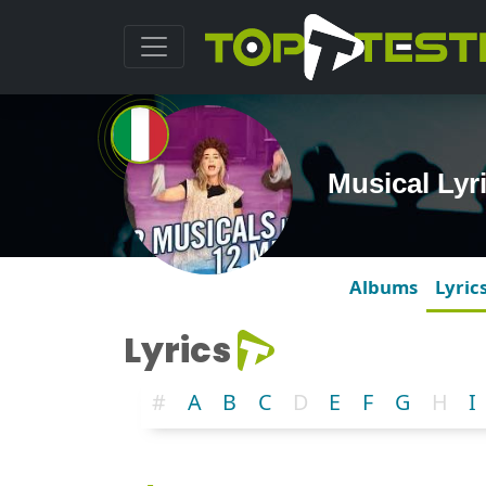
Musical Lyr
Albums
Lyric
Lyrics
#
A
B
C
D
E
F
G
H
I