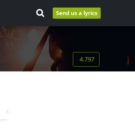
Send us a lyrics
4.797
X
Y
Z