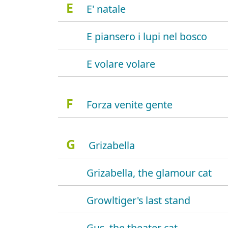
E
E' natale
E piansero i lupi nel bosco
E volare volare
F
Forza venite gente
G
Grizabella
Grizabella, the glamour cat
Growltiger's last stand
Gus, the theater cat