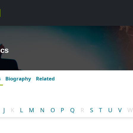
ics
s
Biography
Related
J
K
L
M
N
O
P
Q
R
S
T
U
V
W