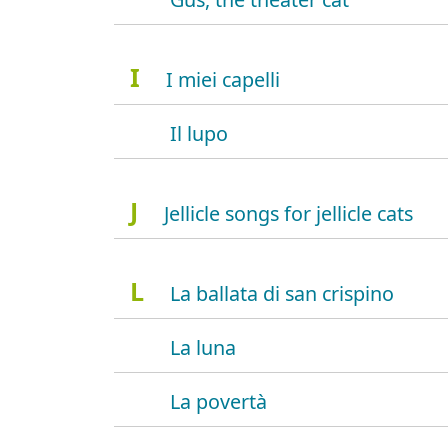
I
I miei capelli
Il lupo
J
Jellicle songs for jellicle cats
L
La ballata di san crispino
La luna
La povertà