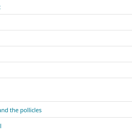
t
nd the pollicles
l