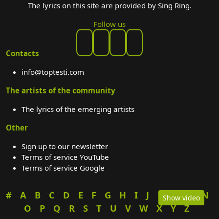
The lyrics on this site are provided by Sing Ring.
Follow us
Contacts
info@toptesti.com
The artists of the community
The lyrics of the emerging artists
Other
Sign up to our newsletter
Terms of service YouTube
Terms of service Google
#
A
B
C
D
E
F
G
H
I
J
K
L
M
N
Show video
O
P
Q
R
S
T
U
V
W
X
Y
Z