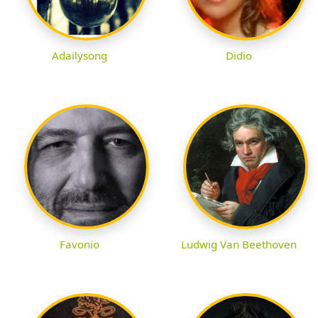
Adailysong
Didio
Favonio
Ludwig Van Beethoven