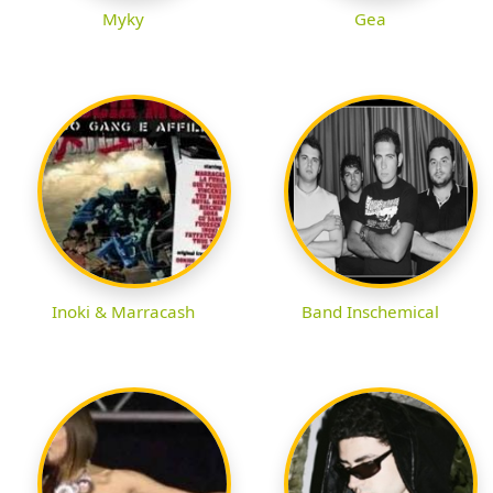
Myky
Gea
Inoki & Marracash
Band Inschemical