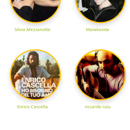
Silvia Mezzanotte
Malakooda
Enrico Cascella
riccardo ruiu