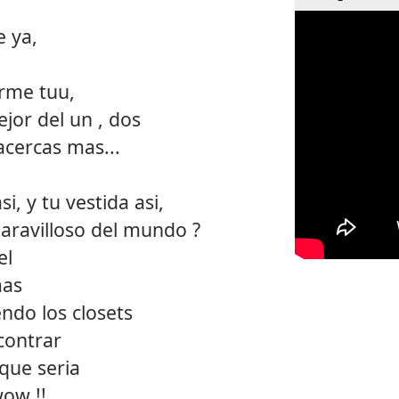
e ya,
tarme tuu,
ejor del un , dos
acercas mas...
i, y tu vestida asi,
aravilloso del mundo ?
el
mas
ndo los closets
contrar
que seria
wow !!