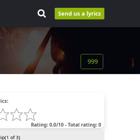
Send us a lyrics
999
ics:
Rating: 0.0/10 - Total rating: 0
ip(
1
of 3)