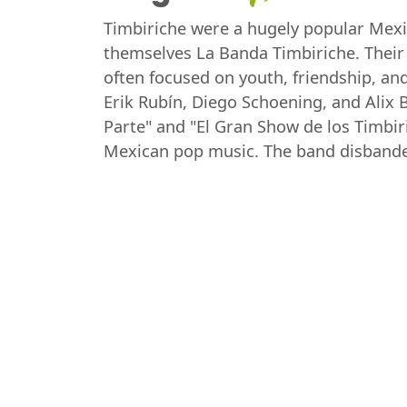
Timbiriche were a hugely popular Mexic
themselves La Banda Timbiriche. Their m
often focused on youth, friendship, a
Erik Rubín, Diego Schoening, and Alix 
Parte" and "El Gran Show de los Timbiric
Mexican pop music. The band disbanded