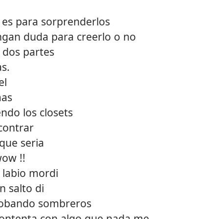
 es para sorprenderlos
ngan duda para creerlo o no
 dos partes
as.
el
mas
ndo los closets
contrar
que seria
wow !!
 labio mordi
n salto di
probando sombreros
 contenta con algo que nada me