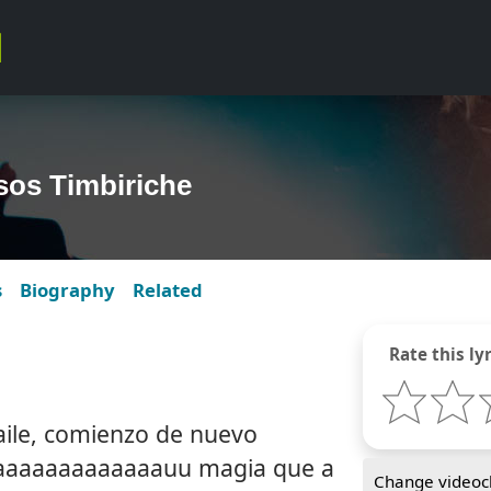
sos Timbiriche
s
Biography
Related
Rate this lyr
baile, comienzo de nuevo
aaaaaaaaaaaaauu magia que a
Change videocl