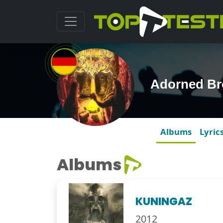
Adorned B
Albums
Lyric
Albums
KUNINGAZ
2012