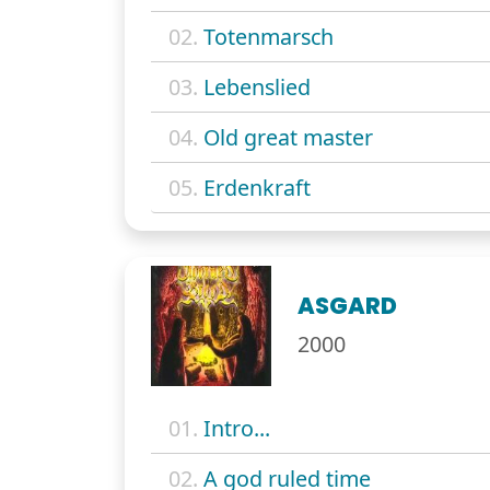
02.
Totenmarsch
03.
Lebenslied
04.
Old great master
05.
Erdenkraft
ASGARD
2000
01.
Intro...
02.
A god ruled time