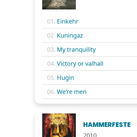
01.
Einkehr
02.
Kuningaz
03.
My tranquility
04.
Victory or valhall
05.
Hugin
06.
We're men
HAMMERFESTE
2010