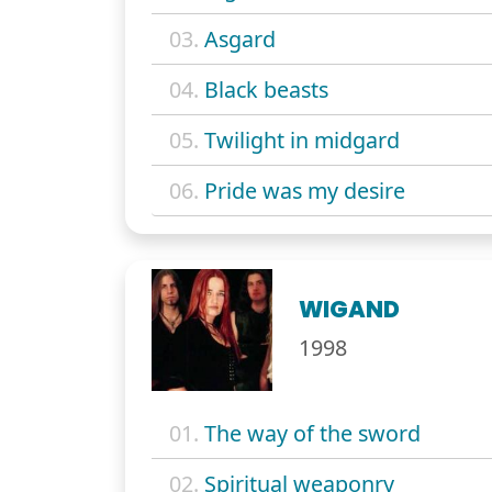
03.
Asgard
04.
Black beasts
05.
Twilight in midgard
06.
Pride was my desire
WIGAND
1998
01.
The way of the sword
02.
Spiritual weaponry