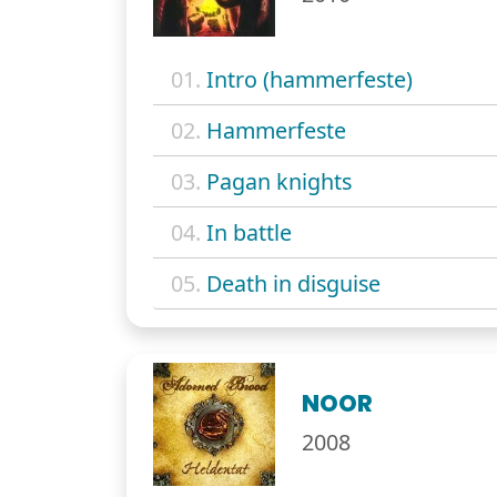
01.
Intro (hammerfeste)
02.
Hammerfeste
03.
Pagan knights
04.
In battle
05.
Death in disguise
NOOR
2008