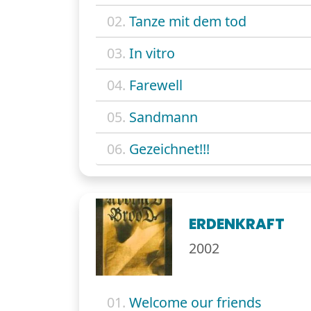
02.
Tanze mit dem tod
03.
In vitro
04.
Farewell
05.
Sandmann
06.
Gezeichnet!!!
ERDENKRAFT
2002
01.
Welcome our friends