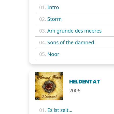
01.
Intro
02.
Storm
03.
Am grunde des meeres
04.
Sons of the damned
05.
Noor
HELDENTAT
2006
01.
Es ist zeit...