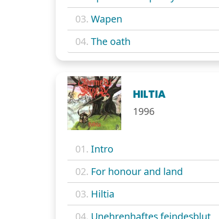
03.
Wapen
04.
The oath
HILTIA
1996
01.
Intro
02.
For honour and land
03.
Hiltia
04.
Unehrenhaftes feindesblut