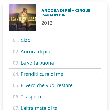
ANCORA DI PIÙ - CINQUE
PASSI IN PIÙ
2012
01.
Ciao
02.
Ancora di più
03.
La volta buona
04.
Prenditi cura di me
05.
E' vero che vuoi restare
06.
Ti aspetto
07.
L'altra metà di te