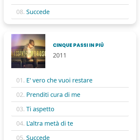
08.
Succede
CINQUE PASSI IN PIÙ
2011
01.
E' vero che vuoi restare
02.
Prenditi cura di me
03.
Ti aspetto
04.
L'altra metà di te
05.
Succede