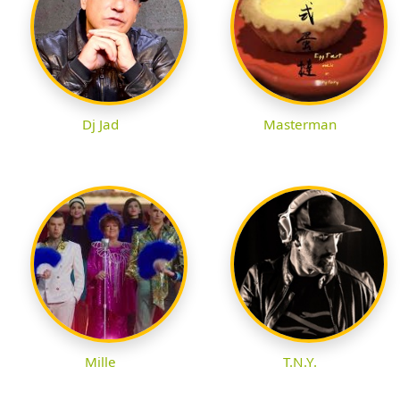
Dj Jad
Masterman
Mille
T.N.Y.