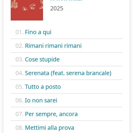
2025
01.
Fino a qui
02.
Rimani rimani rimani
03.
Cose stupide
04.
Serenata (feat. serena brancale)
05.
Tutto a posto
06.
Io non sarei
07.
Per sempre, ancora
08.
Mettimi alla prova