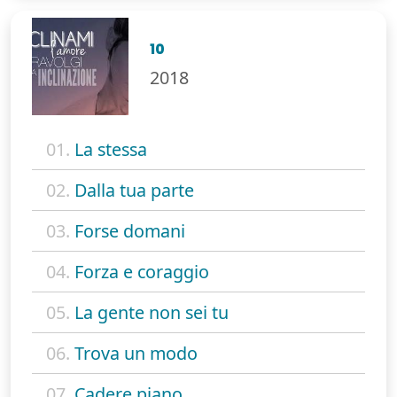
10
2018
01.
La stessa
02.
Dalla tua parte
03.
Forse domani
04.
Forza e coraggio
05.
La gente non sei tu
06.
Trova un modo
07.
Cadere piano