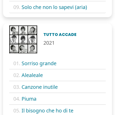
09.
Solo che non lo sapevi (aria)
TUTTO ACCADE
2021
01.
Sorriso grande
02.
Alealeale
03.
Canzone inutile
04.
Piuma
05.
Il bisogno che ho di te