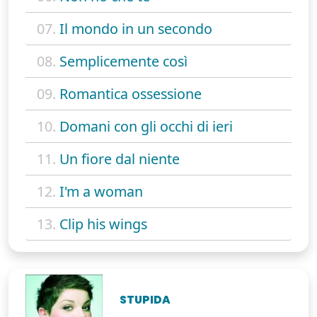
07.
Il mondo in un secondo
08.
Semplicemente così
09.
Romantica ossessione
10.
Domani con gli occhi di ieri
11.
Un fiore dal niente
12.
I'm a woman
13.
Clip his wings
STUPIDA