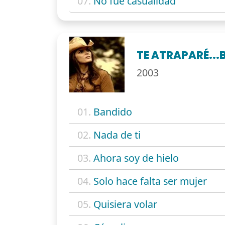
07.
No fue casualidad
TE ATRAPARÉ..
2003
01.
Bandido
02.
Nada de ti
03.
Ahora soy de hielo
04.
Solo hace falta ser mujer
05.
Quisiera volar