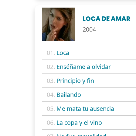
LOCA DE AMAR
2004
01.
Loca
02.
Enséñame a olvidar
03.
Principio y fin
04.
Bailando
05.
Me mata tu ausencia
06.
La copa y el vino