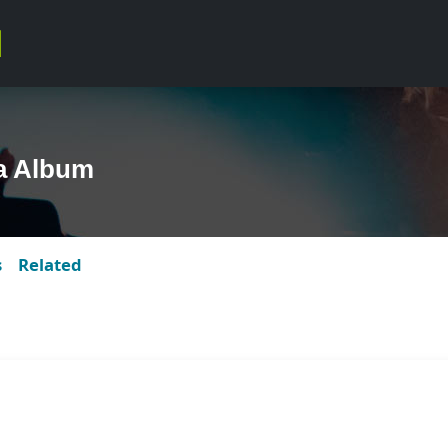
a Album
s
Related