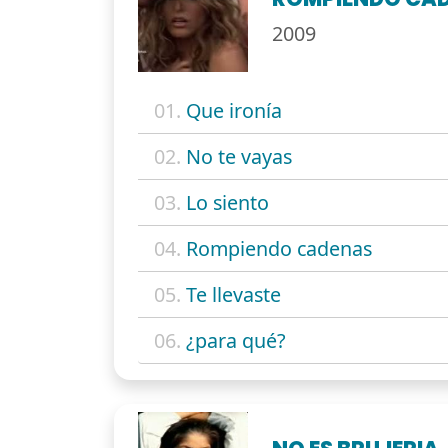
2009
01.
Que ironía
02.
No te vayas
03.
Lo siento
04.
Rompiendo cadenas
05.
Te llevaste
06.
¿para qué?