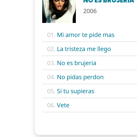
NO ES BRUJERIA
2006
01.
Mi amor te pide mas
02.
La tristeza me llego
03.
No es brujeria
04.
No pidas perdon
05.
Si tu supieras
06.
Vete