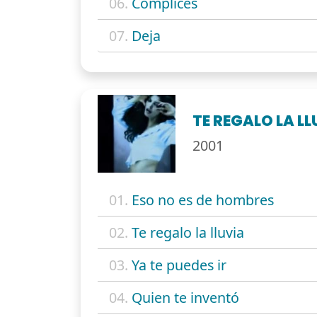
06.
Cómplices
07.
Deja
TE REGALO LA LL
2001
01.
Eso no es de hombres
02.
Te regalo la lluvia
03.
Ya te puedes ir
04.
Quien te inventó