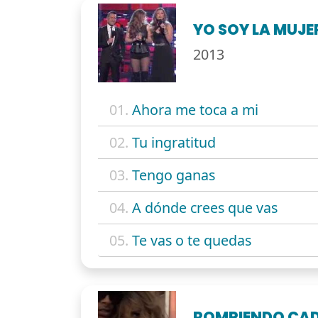
YO SOY LA MUJE
2013
01.
Ahora me toca a mi
02.
Tu ingratitud
03.
Tengo ganas
04.
A dónde crees que vas
05.
Te vas o te quedas
ROMPIENDO CA