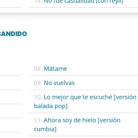
14.
No fue casualidad (con reyli)
.BANDIDO
08.
Mátame
09.
No vuelvas
10.
Lo mejor que te escuché [versión
balada pop]
11.
Ahora soy de hielo [versión
cumbia]