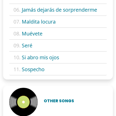
06.
Jamás dejarás de sorprenderme
07.
Maldita locura
08.
Muévete
09.
Seré
10.
Si abro mis ojos
11.
Sospecho
OTHER SONGS