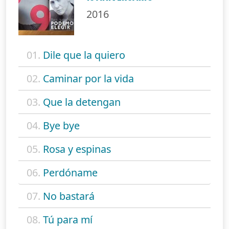
2016
01.
Dile que la quiero
02.
Caminar por la vida
03.
Que la detengan
04.
Bye bye
05.
Rosa y espinas
06.
Perdóname
07.
No bastará
08.
Tú para mí