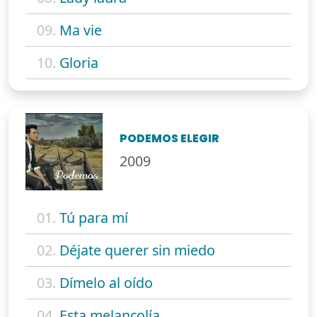
09.
Ma vie
10.
Gloria
PODEMOS ELEGIR
2009
01.
Tú para mí
02.
Déjate querer sin miedo
03.
Dímelo al oído
04.
Esta melancolía