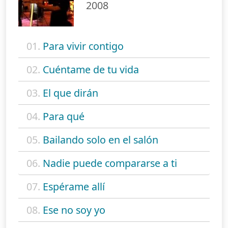
2008
01.
Para vivir contigo
02.
Cuéntame de tu vida
03.
El que dirán
04.
Para qué
05.
Bailando solo en el salón
06.
Nadie puede compararse a ti
07.
Espérame allí
08.
Ese no soy yo