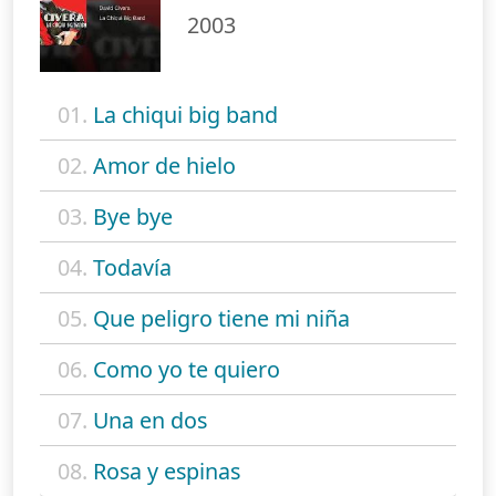
2003
01.
La chiqui big band
02.
Amor de hielo
03.
Bye bye
04.
Todavía
05.
Que peligro tiene mi niña
06.
Como yo te quiero
07.
Una en dos
08.
Rosa y espinas