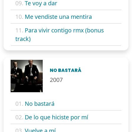
09.
Te voy a dar
10.
Me vendiste una mentira
11.
Para vivir contigo rmx (bonus
track)
NO BASTARÁ
2007
01.
No bastará
02.
De lo que hiciste por mí
03.
Vuelve a mí