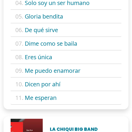
04.
Solo soy un ser humano
05.
Gloria bendita
06.
De qué sirve
07.
Dime como se baila
08.
Eres única
09.
Me puedo enamorar
10.
Dicen por ahí
11.
Me esperan
LA CHIQUI BIG BAND