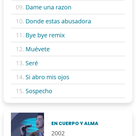
09.
Dame una razon
10.
Donde estas abusadora
11.
Bye bye remix
12.
Muévete
13.
Seré
14.
Si abro mis ojos
15.
Sospecho
EN CUERPO Y ALMA
2002