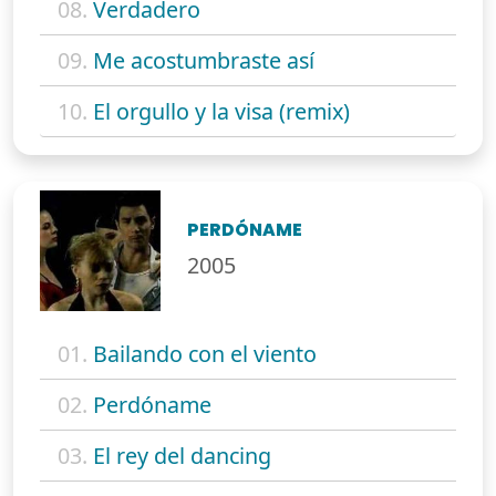
08.
Verdadero
09.
Me acostumbraste así
10.
El orgullo y la visa (remix)
PERDÓNAME
2005
01.
Bailando con el viento
02.
Perdóname
03.
El rey del dancing