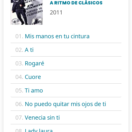
A RITMO DE CLÁSICOS
2011
01.
Mis manos en tu cintura
02.
A ti
03.
Rogaré
04.
Cuore
05.
Ti amo
06.
No puedo quitar mis ojos de ti
07.
Venecia sin ti
08.
Lady laura