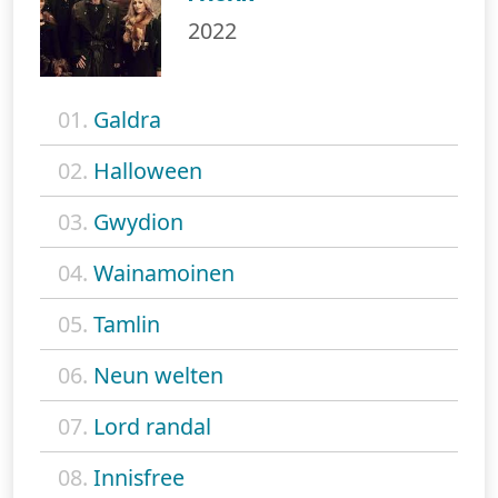
2022
01.
Galdra
02.
Halloween
03.
Gwydion
04.
Wainamoinen
05.
Tamlin
06.
Neun welten
07.
Lord randal
08.
Innisfree