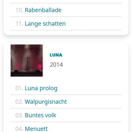
10.
Rabenballade
11.
Lange schatten
LUNA
2014
01.
Luna prolog
02.
Walpurgisnacht
03.
Buntes volk
04.
Menuett