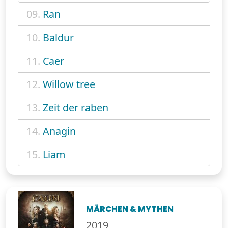
09.
Ran
10.
Baldur
11.
Caer
12.
Willow tree
13.
Zeit der raben
14.
Anagin
15.
Liam
MÄRCHEN & MYTHEN
2019