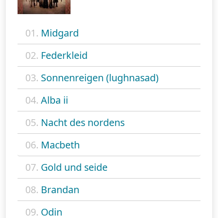
01.
Midgard
02.
Federkleid
03.
Sonnenreigen (lughnasad)
04.
Alba ii
05.
Nacht des nordens
06.
Macbeth
07.
Gold und seide
08.
Brandan
09.
Odin