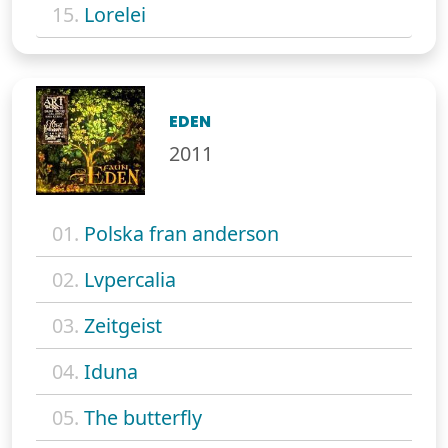
15.
Lorelei
EDEN
2011
01.
Polska fran anderson
02.
Lvpercalia
03.
Zeitgeist
04.
Iduna
05.
The butterfly