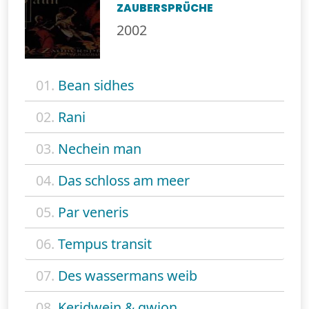
ZAUBERSPRÜCHE
2002
01.
Bean sidhes
02.
Rani
03.
Nechein man
04.
Das schloss am meer
05.
Par veneris
06.
Tempus transit
07.
Des wassermans weib
08.
Keridwein & gwion