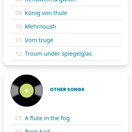
09.
König von thule
10.
Mehrnoush
11.
Vom truge
12.
Troum under spiegelglas
OTHER SONGS
01.
A flute in the fog
02.
Born bad