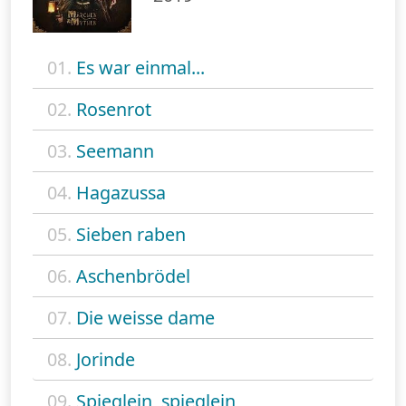
01.
Es war einmal...
02.
Rosenrot
03.
Seemann
04.
Hagazussa
05.
Sieben raben
06.
Aschenbrödel
07.
Die weisse dame
08.
Jorinde
09.
Spieglein, spieglein