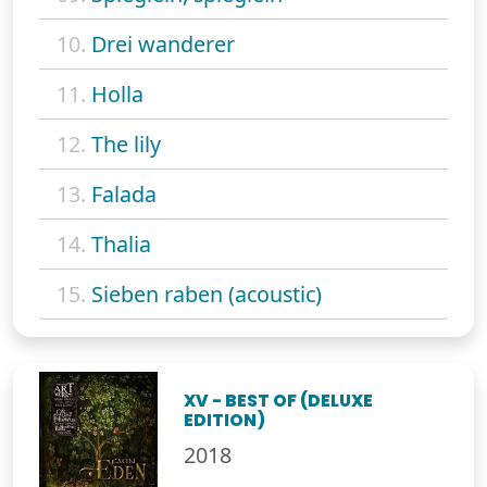
10.
Drei wanderer
11.
Holla
12.
The lily
13.
Falada
14.
Thalia
15.
Sieben raben (acoustic)
XV - BEST OF (DELUXE
EDITION)
2018