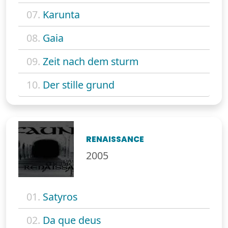
07.
Karunta
08.
Gaia
09.
Zeit nach dem sturm
10.
Der stille grund
RENAISSANCE
2005
01.
Satyros
02.
Da que deus