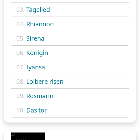
03.
Tagelied
04.
Rhiannon
05.
Sirena
06.
Königin
07.
Iyansa
08.
Loibere risen
09.
Rosmarin
10.
Das tor