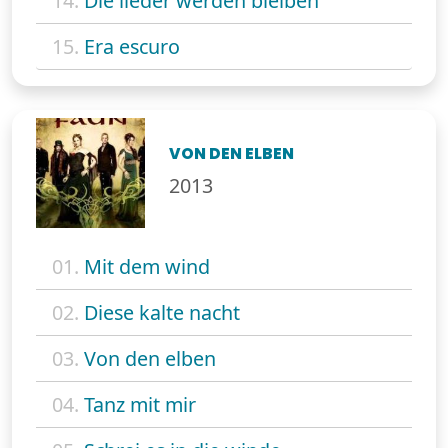
14.
Die lieder werden bleiben
15.
Era escuro
VON DEN ELBEN
2013
01.
Mit dem wind
02.
Diese kalte nacht
03.
Von den elben
04.
Tanz mit mir