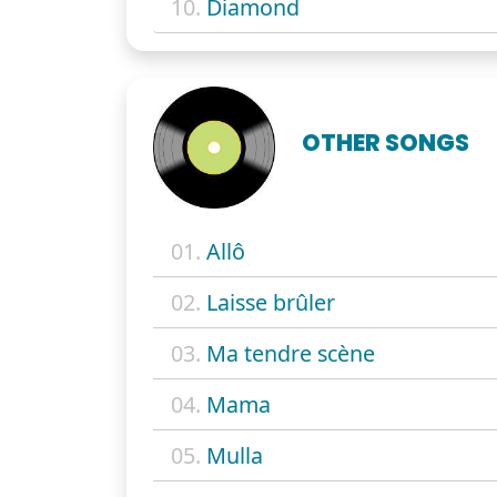
10.
Diamond
OTHER SONGS
01.
Allô
02.
Laisse brûler
03.
Ma tendre scène
04.
Mama
05.
Mulla