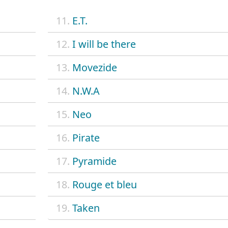
11.
E.T.
12.
I will be there
13.
Movezide
14.
N.W.A
15.
Neo
16.
Pirate
17.
Pyramide
18.
Rouge et bleu
19.
Taken