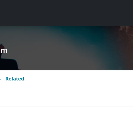
um
s
Related