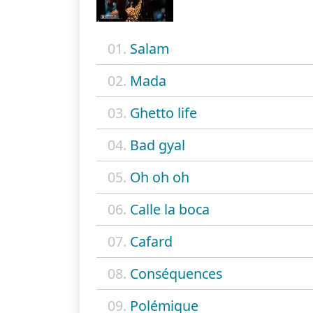
01.
Salam
02.
Mada
03.
Ghetto life
04.
Bad gyal
05.
Oh oh oh
06.
Calle la boca
07.
Cafard
08.
Conséquences
09.
Polémique