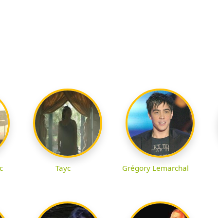
c
Tayc
Grégory Lemarchal