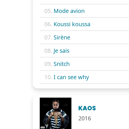
05.
Mode avion
06.
Koussi koussa
07.
Sirène
08.
Je sais
09.
Snitch
10.
I can see why
KAOS
2016