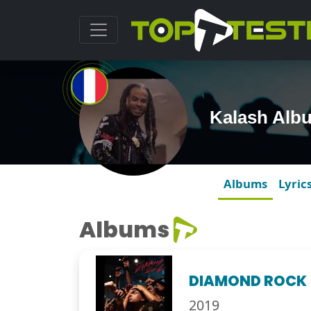
Kalash Alb
Albums
Lyric
Albums
DIAMOND ROCK
2019