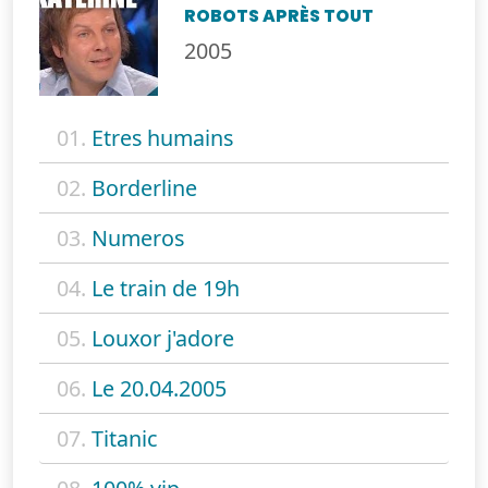
ROBOTS APRÈS TOUT
2005
01.
Etres humains
02.
Borderline
03.
Numeros
04.
Le train de 19h
05.
Louxor j'adore
06.
Le 20.04.2005
07.
Titanic