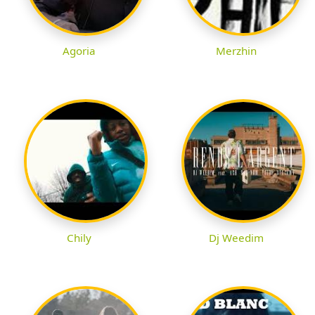
Agoria
Merzhin
Chily
Dj Weedim