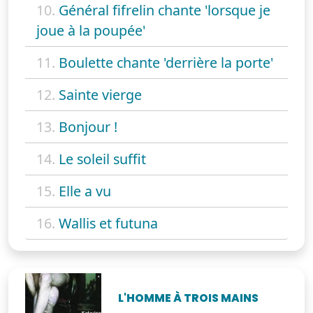
10.
Général fifrelin chante 'lorsque je
joue à la poupée'
11.
Boulette chante 'derrière la porte'
12.
Sainte vierge
13.
Bonjour !
14.
Le soleil suffit
15.
Elle a vu
16.
Wallis et futuna
L'HOMME À TROIS MAINS