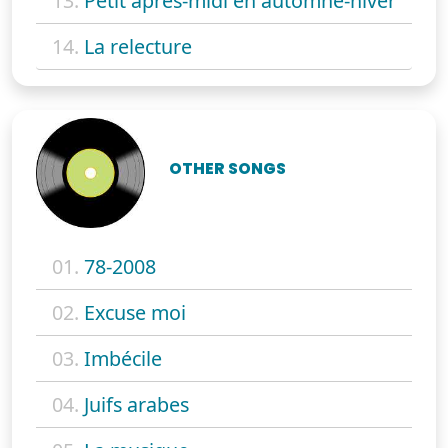
13.
Petit après-midi en automne-hiver
14.
La relecture
OTHER SONGS
01.
78-2008
02.
Excuse moi
03.
Imbécile
04.
Juifs arabes