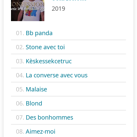
2019
01.
Bb panda
02.
Stone avec toi
03.
Kèskessekcetruc
04.
La converse avec vous
05.
Malaise
06.
Blond
07.
Des bonhommes
08.
Aimez-moi