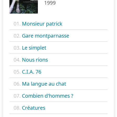
1999
01.
Monsieur patrick
02.
Gare montparnasse
03.
Le simplet
04.
Nous rions
05.
C.I.A. 76
06.
Ma langue au chat
07.
Combien d'hommes ?
08.
Créatures