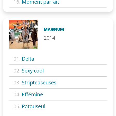
16.
Moment parfait
MAGNUM
2014
01.
Delta
02.
Sexy cool
03.
Stripteaseuses
04.
Efféminé
05.
Patouseul