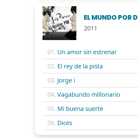
EL MUNDO POR 
2011
01.
Un amor sin estrenar
02.
El rey de la pista
03.
Jorge i
04.
Vagabundo millonario
05.
Mi buena suerte
06.
Dices