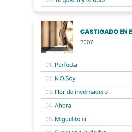
CASTIGADO EN E
2007
01.
Perfecta
02.
K.O.Boy
03.
Flor de invernadero
04.
Ahora
05.
Miguelito iii