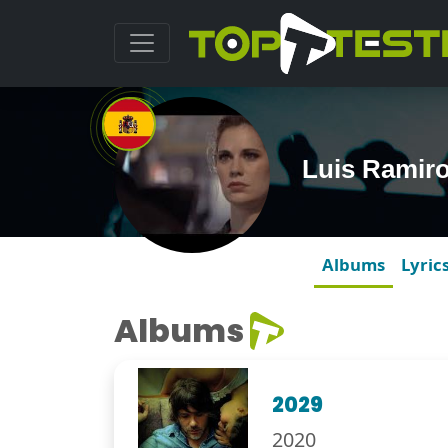
Luis Ramir
Albums
Lyric
Albums
2029
2020