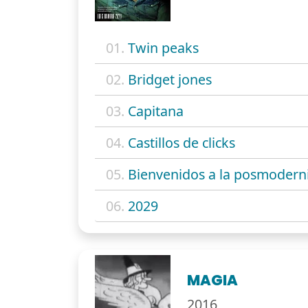
01.
Twin peaks
02.
Bridget jones
03.
Capitana
04.
Castillos de clicks
05.
Bienvenidos a la posmodern
06.
2029
MAGIA
2016