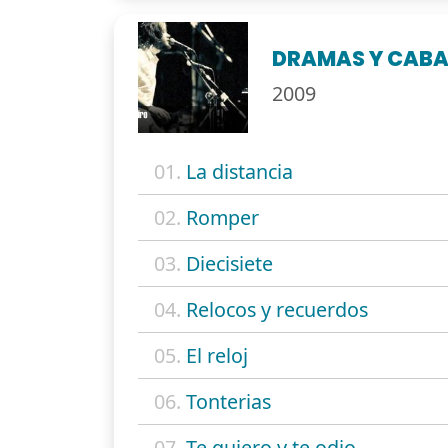
DRAMAS Y CABA
2009
01.
La distancia
02.
Romper
03.
Diecisiete
04.
Relocos y recuerdos
05.
El reloj
06.
Tonterias
07.
Te quiero y te odio