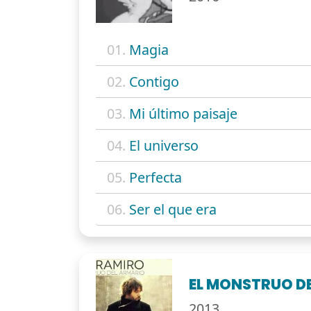
01.
Magia
02.
Contigo
03.
Mi último paisaje
04.
El universo
05.
Perfecta
06.
Ser el que era
EL MONSTRUO D
2013