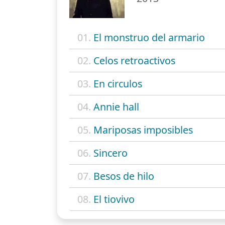
01.
El monstruo del armario
02.
Celos retroactivos
03.
En circulos
04.
Annie hall
05.
Mariposas imposibles
06.
Sincero
07.
Besos de hilo
08.
El tiovivo