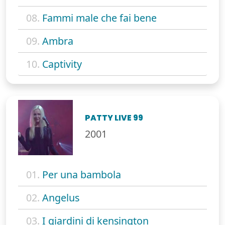
08.
Fammi male che fai bene
09.
Ambra
10.
Captivity
PATTY LIVE 99
2001
01.
Per una bambola
02.
Angelus
03.
I giardini di kensington