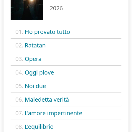
2026
01.
Ho provato tutto
02.
Ratatan
03.
Opera
04.
Oggi piove
05.
Noi due
06.
Maledetta verità
07.
L'amore impertinente
08.
L'equilibrio