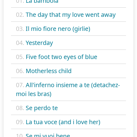
01.
La bambola
02.
The day that my love went away
03.
Il mio fiore nero (girlie)
04.
Yesterday
05.
Five foot two eyes of blue
06.
Motherless child
07.
All'inferno insieme a te (detachez-
moi les bras)
08.
Se perdo te
09.
La tua voce (and i love her)
10.
Se mi vuoi bene