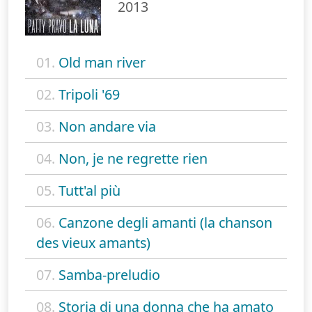
2013
01.
Old man river
02.
Tripoli '69
03.
Non andare via
04.
Non, je ne regrette rien
05.
Tutt'al più
06.
Canzone degli amanti (la chanson
des vieux amants)
07.
Samba-preludio
08.
Storia di una donna che ha amato