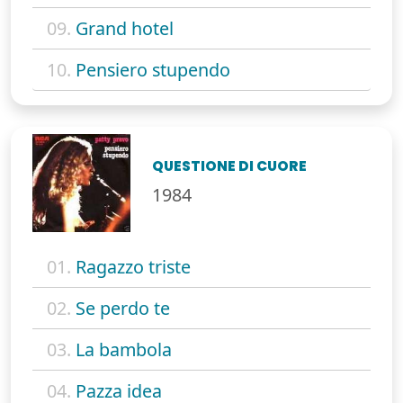
09.
Grand hotel
10.
Pensiero stupendo
QUESTIONE DI CUORE
1984
01.
Ragazzo triste
02.
Se perdo te
03.
La bambola
04.
Pazza idea