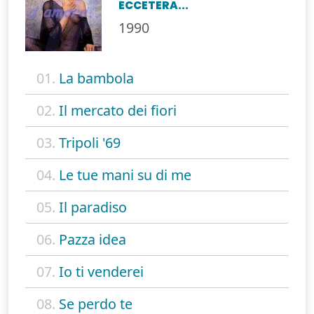
ECCETERA...
1990
01.
La bambola
02.
Il mercato dei fiori
03.
Tripoli '69
04.
Le tue mani su di me
05.
Il paradiso
06.
Pazza idea
07.
Io ti venderei
08.
Se perdo te