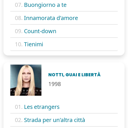
07.
Buongiorno a te
08.
Innamorata d'amore
09.
Count-down
10.
Tienimi
NOTTI, GUAI E LIBERTÀ
1998
01.
Les etrangers
02.
Strada per un'altra città