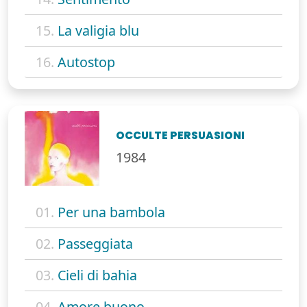
15.
La valigia blu
16.
Autostop
OCCULTE PERSUASIONI
1984
01.
Per una bambola
02.
Passeggiata
03.
Cieli di bahia
04.
Amore buono