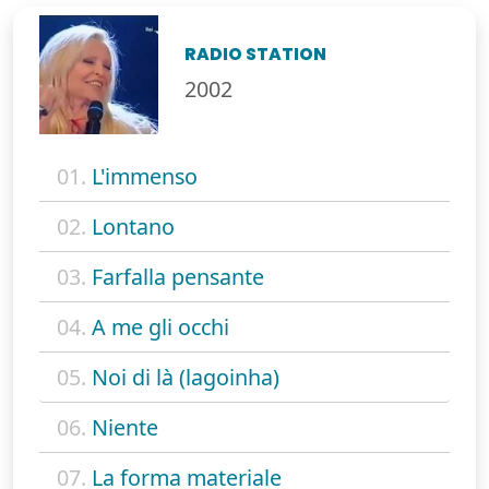
RADIO STATION
2002
01.
L'immenso
02.
Lontano
03.
Farfalla pensante
04.
A me gli occhi
05.
Noi di là (lagoinha)
06.
Niente
07.
La forma materiale