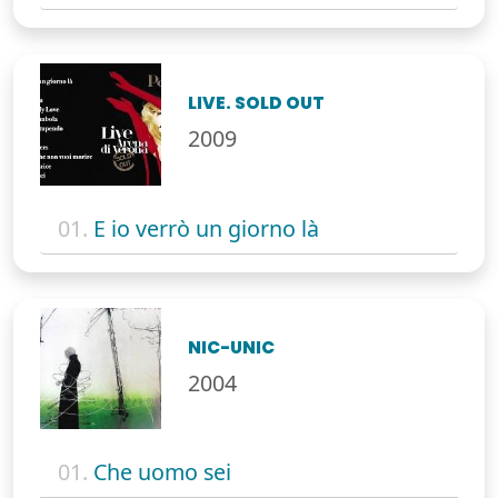
LIVE. SOLD OUT
2009
01.
E io verrò un giorno là
NIC-UNIC
2004
01.
Che uomo sei