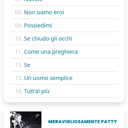
08.
Non siamo eroi
09.
Possiedimi
10.
Se chiudo gli occhi
11.
Come una preghiera
12.
Se
13.
Un uomo semplice
14.
Tutt'al più
MERAVIGLIOSAMENTE PATTY