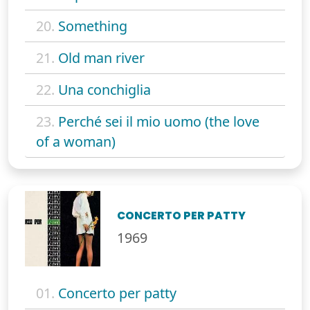
20.
Something
21.
Old man river
22.
Una conchiglia
23.
Perché sei il mio uomo (the love
of a woman)
CONCERTO PER PATTY
1969
01.
Concerto per patty