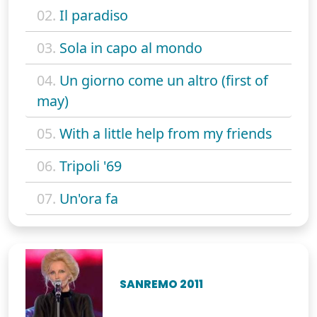
02.
Il paradiso
03.
Sola in capo al mondo
04.
Un giorno come un altro (first of
may)
05.
With a little help from my friends
06.
Tripoli '69
07.
Un'ora fa
SANREMO 2011