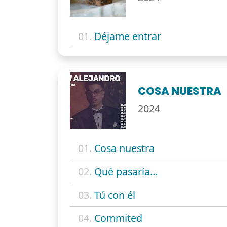
01.
Déjame entrar
COSA NUESTRA
2024
01.
Cosa nuestra
02.
Qué pasaría…
03.
Tú con él
04.
Commited