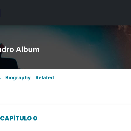
ndro Album
s
Biography
Related
 CAPÍTULO 0