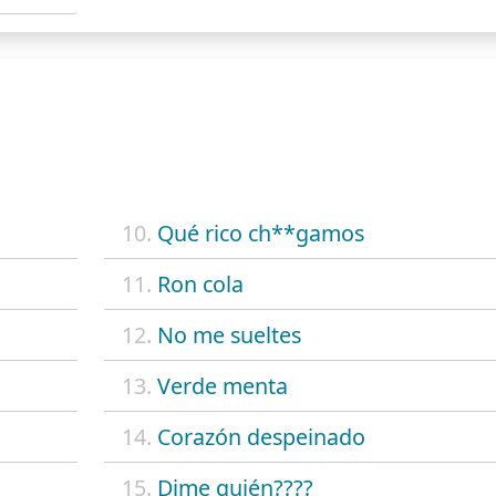
10.
Qué rico ch**gamos
11.
Ron cola
12.
No me sueltes
13.
Verde menta
14.
Corazón despeinado
15.
Dime quién????