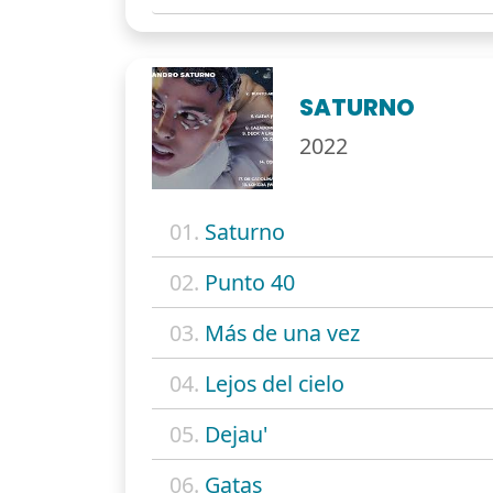
SATURNO
2022
01.
Saturno
02.
Punto 40
03.
Más de una vez
04.
Lejos del cielo
05.
Dejau'
06.
Gatas