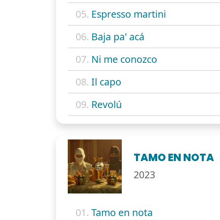
05.
Espresso martini
06.
Baja pa' acá
07.
Ni me conozco
08.
Il capo
09.
Revolú
TAMO EN NOTA
2023
01.
Tamo en nota