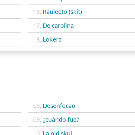
16.
Rauleeto (skit)
17.
De carolina
18.
Lokera
08.
Desenfocao
09.
¿cuándo fue?
10.
La old skul