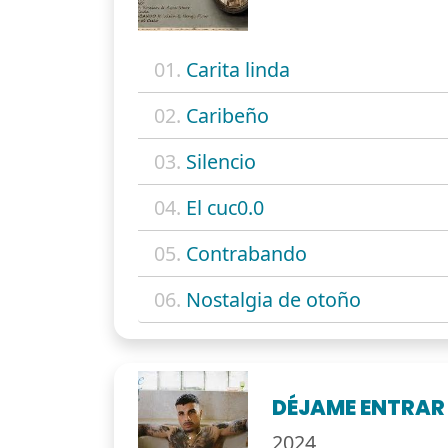
01.
Carita linda
02.
Caribeño
03.
Silencio
04.
El cuc0.0
05.
Contrabando
06.
Nostalgia de otoño
DÉJAME ENTRAR
2024