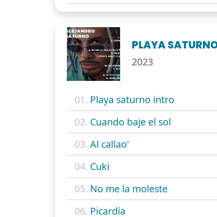
PLAYA SATURN
2023
01.
Playa saturno intro
02.
Cuando baje el sol
03.
Al callao'
04.
Cuki
05.
No me la moleste
06.
Picardía