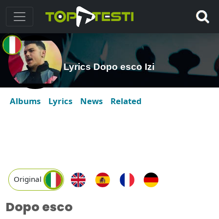
Lyrics Dopo esco Izi
Albums
Lyrics
News
Related
Original
Dopo esco