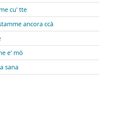
me cu' tte
stamme ancora ccà
è
e e' mò
ta sana
santa rosa
e stai?
fuji
napulitano