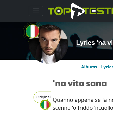
Lyrics 'na 
Albums
Lyric
'na vita sana
Original
Quanno appena se fa n
scenno ‘o friddo ‘ncuol