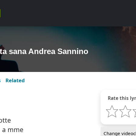
vita sana Andrea Sannino
s
Related
Rate this lyr
otte
lo a mme
Change videocl