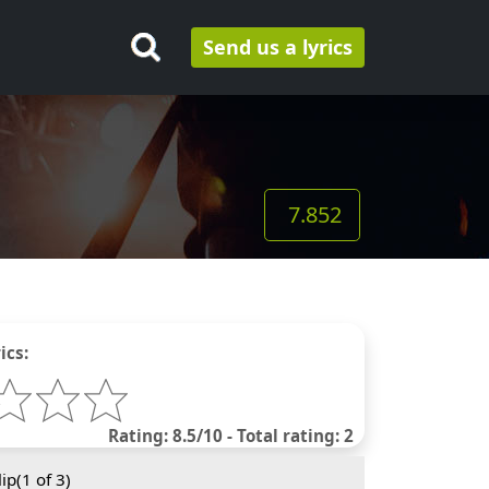
Send us a lyrics
7.852
ics:
Rating: 8.5/10 - Total rating: 2
ip(
1
of 3)