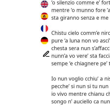
‘o silenzio comme e’ for
mentre ‘o munno fore ’
sta giranno senza e me
Chistu cielo comm’e nir
pure ‘a luna non vo asci’
chesta sera nun s’affacc
nunn’a vo vere’ sta facc
sempe ‘e chiagnere pe’ 
Io nun voglio cchiu’ a n
pecche’ si nun si tu n
io vivo mentre chianu 
songo n’ auciello ca nun