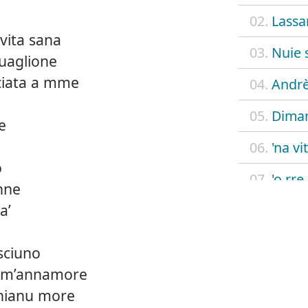
02.
Lassa
vita sana
03.
Nuie 
guaglione
ciata a mme
04.
Andr
05.
Diman
e
06.
'na vi
o
07.
'o rre
onne
a’
08.
Vico 
09.
Comm
isciuno
un m’annamore
10.
Senza 
chianu more
11.
Nato 