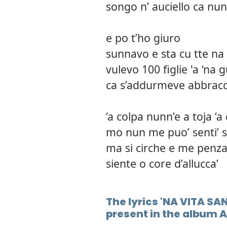
songo n’ auciello ca nun
e po t’ho giuro
sunnavo e sta cu tte na 
vulevo 100 figlie 'a ‘na 
ca s’addurmeve abbrac
‘a colpa nunn’e a toja ‘a
mo nun me puo’ senti’ si
ma si cirche e me penza
siente o core d’allucca’
The lyrics 'NA VITA SA
present in the album 