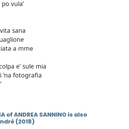
 po vula’
12.
Senza
13.
Pe' l'
vita sana
14.
Necia
guaglione
ciata a mme
 colpa e’ sule mia
 ‘na fotografia
’
NA of ANDREA SANNINO is also
Andrè (2018)