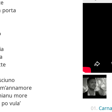
te
a porta
o
ia
ia
tte
isciuno
un m’annamore
chianu more
 po vula’
01.
Carna