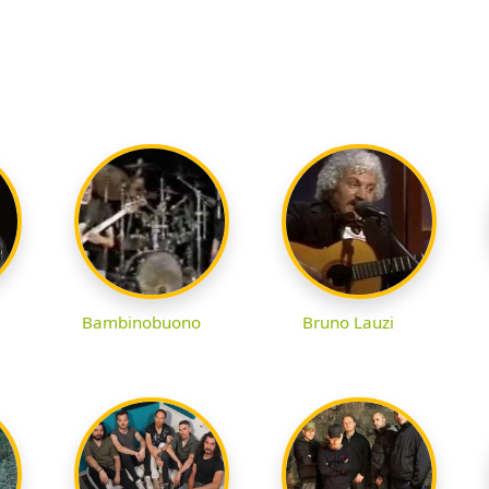
Bambinobuono
Bruno Lauzi