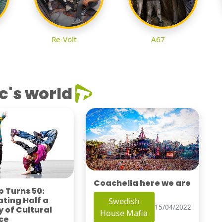
Re-Volt
A67
c's world
Coachella here we are
 Turns 50:
ting Half a
Swedish
15/04/2022
 of Cultural
House Mafia
ce