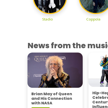
Stadio
Coppola
News from the musi
Hip-Hop
Brian May of Queen
Celebra
and His Connection
Century
with NASA
Influen