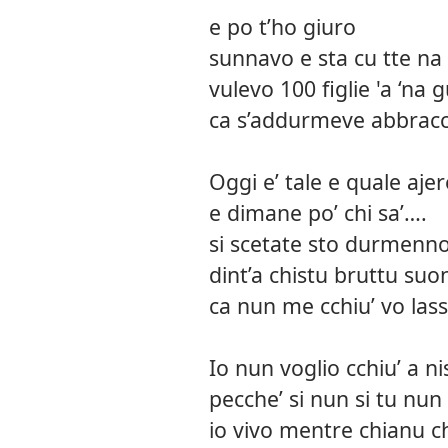
e po t’ho giuro
sunnavo e sta cu tte na 
vulevo 100 figlie 'a ‘na 
ca s’addurmeve abbrac
Oggi e’ tale e quale ajer
e dimane po’ chi sa’….
si scetate sto durmenn
dint’a chistu bruttu su
ca nun me cchiu’ vo lass
Io nun voglio cchiu’ a n
pecche’ si nun si tu n
io vivo mentre chianu 