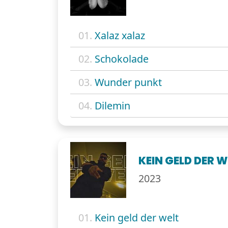
01.
Xalaz xalaz
02.
Schokolade
03.
Wunder punkt
04.
Dilemin
KEIN GELD DER W
2023
01.
Kein geld der welt