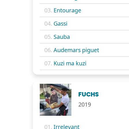
03.
Entourage
04.
Gassi
05.
Sauba
06.
Audemars piguet
07.
Kuzi ma kuzi
FUCHS
2019
01.
Irrelevant