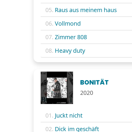
05.
Raus aus meinem haus
06.
Vollmond
07.
Zimmer 808
08.
Heavy duty
BONITÄT
2020
01.
Juckt nicht
02.
Dick im geschäft