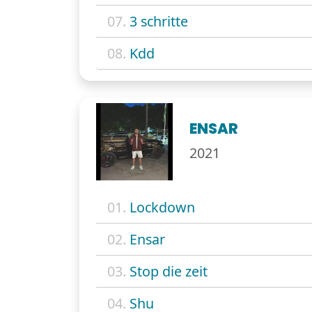
07.
3 schritte
08.
Kdd
ENSAR
2021
01.
Lockdown
02.
Ensar
03.
Stop die zeit
04.
Shu