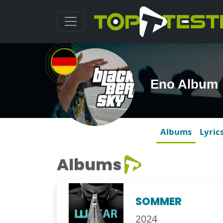
Eno Album
Albums
Lyric
Albums
SOMMER
2024