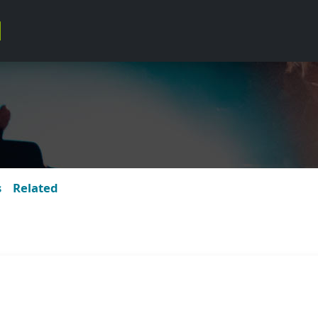
s
Related