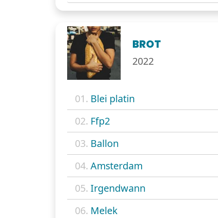
BROT
2022
01.
Blei platin
02.
Ffp2
03.
Ballon
04.
Amsterdam
05.
Irgendwann
06.
Melek