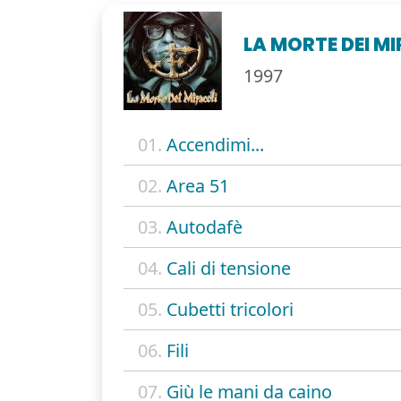
LA MORTE DEI M
1997
01.
Accendimi...
02.
Area 51
03.
Autodafè
04.
Cali di tensione
05.
Cubetti tricolori
06.
Fili
07.
Giù le mani da caino