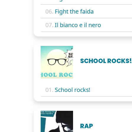
06.
Fight the faida
07.
Il bianco e il nero
SCHOOL ROCKS
01.
School rocks!
RAP