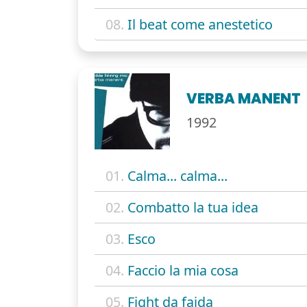
08.
Il beat come anestetico
VERBA MANENT
1992
01.
Calma... calma...
02.
Combatto la tua idea
03.
Esco
04.
Faccio la mia cosa
05.
Fight da faida