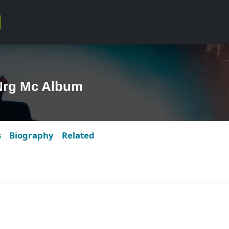
-Nrg Mc Album
s
Biography
Related