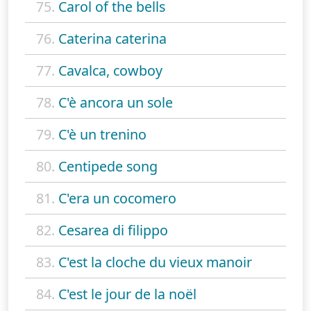
75.
Carol of the bells
76.
Caterina caterina
77.
Cavalca, cowboy
78.
C'è ancora un sole
79.
C'è un trenino
80.
Centipede song
81.
C'era un cocomero
82.
Cesarea di filippo
83.
C'est la cloche du vieux manoir
84.
C'est le jour de la noël