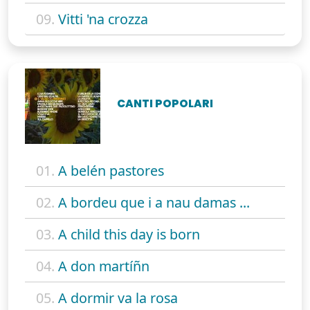
09.
Vitti 'na crozza
CANTI POPOLARI
01.
A belén pastores
02.
A bordeu que i a nau damas ...
03.
A child this day is born
04.
A don martíñn
05.
A dormir va la rosa