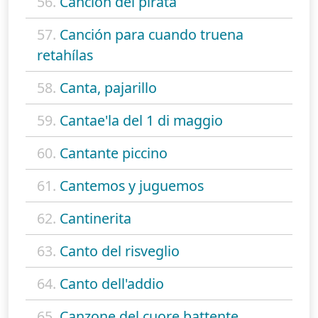
56.
Canción del pirata
57.
Canción para cuando truena
retahílas
58.
Canta, pajarillo
59.
Cantae'la del 1 di maggio
60.
Cantante piccino
61.
Cantemos y juguemos
62.
Cantinerita
63.
Canto del risveglio
64.
Canto dell'addio
65.
Canzone del cuore battente