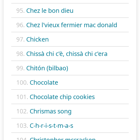
95.
Chez le bon dieu
96.
Chez l'vieux fermier mac donald
97.
Chicken
98.
Chissà chi c'è, chissà chi c'era
99.
Chitón (bilbao)
100.
Chocolate
101.
Chocolate chip cookies
102.
Chrismas song
103.
C-h-r-i-s-t-m-a-s
104.
Christopher mccracken