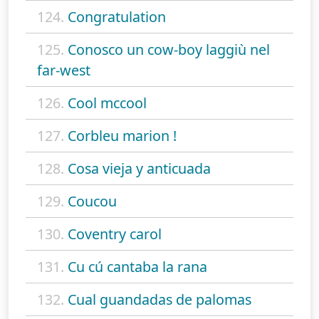
124.
Congratulation
125.
Conosco un cow-boy laggiù nel
far-west
126.
Cool mccool
127.
Corbleu marion !
128.
Cosa vieja y anticuada
129.
Coucou
130.
Coventry carol
131.
Cu cú cantaba la rana
132.
Cual guandadas de palomas