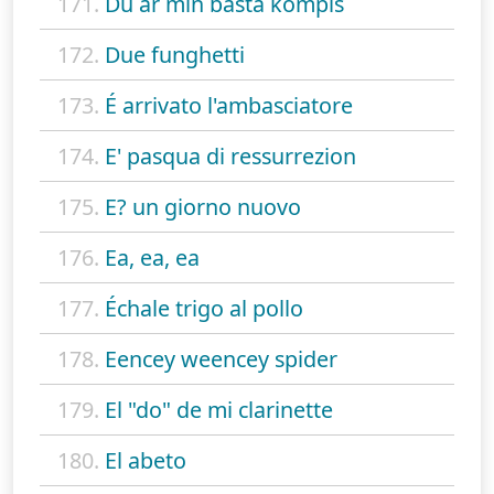
171.
Du är min bästa kompis
172.
Due funghetti
173.
É arrivato l'ambasciatore
174.
E' pasqua di ressurrezion
175.
E? un giorno nuovo
176.
Ea, ea, ea
177.
Échale trigo al pollo
178.
Eencey weencey spider
179.
El "do" de mi clarinette
180.
El abeto