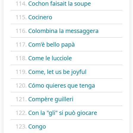
114.
Cochon faisait la soupe
115.
Cocinero
116.
Colombina la messaggera
117.
Com'è bello papà
118.
Come le lucciole
119.
Come, let us be joyful
120.
Cómo quieres que tenga
121.
Compère guilleri
122.
Con la "gli" si può giocare
123.
Congo