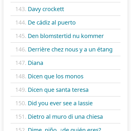
143.
Davy crockett
144.
De cádiz al puerto
145.
Den blomstertid nu kommer
146.
Derrière chez nous y a un étang
147.
Diana
148.
Dicen que los monos
149.
Dicen que santa teresa
150.
Did you ever see a lassie
151.
Dietro al muro di una chiesa
152.
Dime, niño, ¿de quién eres?