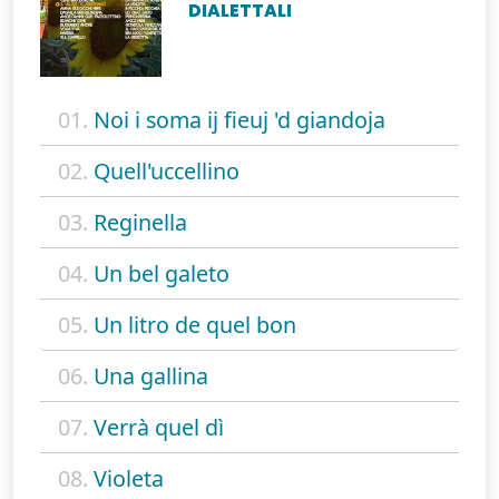
DIALETTALI
01.
Noi i soma ij fieuj 'd giandoja
02.
Quell'uccellino
03.
Reginella
04.
Un bel galeto
05.
Un litro de quel bon
06.
Una gallina
07.
Verrà quel dì
08.
Violeta