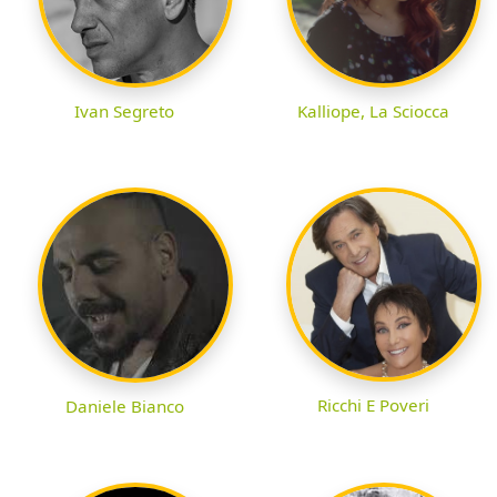
Ivan Segreto
Kalliope, La Sciocca
Ricchi E Poveri
Daniele Bianco