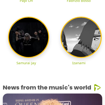
Papi On
Fabrizio Bosso
Samurai Jay
Izanami
News from the music's world