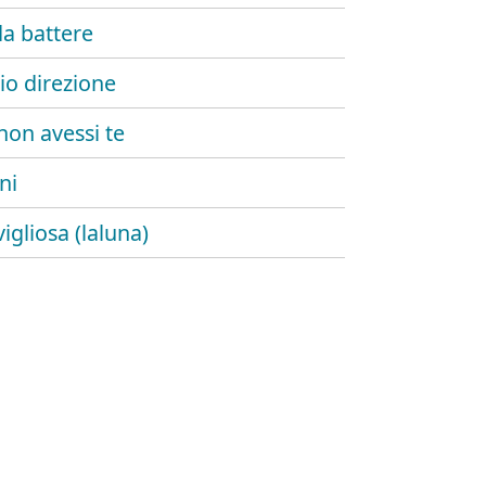
da battere
o direzione
 non avessi te
ni
igliosa (laluna)
n rimpianto
solato da te
ntastica
lo tu