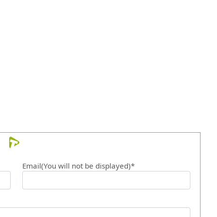
21.
Sei u
22.
La reg
23.
Almen
24.
Se un
25.
Lascia
26.
Sempr
27.
Laura
28.
Viven
Email(You will not be displayed)*
29.
Come
30.
Fatti