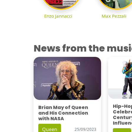
Enzo Jannacci
Max Pezzali
News from the musi
Hip-Hop
Brian May of Queen
Celebra
and His Connection
Century
with NASA
Influen
Queen
25/09/2023