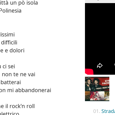
ittà un pò isola
Polinesia
lissimi
ifficili
ie e dolori
ci sei
 non te ne vai
batterai
on mi abbandonerai
 il rock'n roll
01.
Strad
lettrico