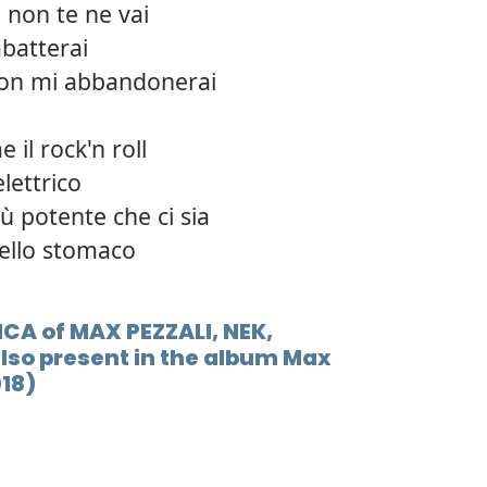
 non te ne vai
12.
Sei g
batterai
on mi abbandonerai
13.
Il mi
14.
Se te
 il rock'n roll
lettrico
15.
Guar
iù potente che ci sia
16.
Hanno
ello stomaco
17.
Era u
ICA of MAX PEZZALI, NEK,
18.
Ange
so present in the album Max
018)
19.
La tu
20.
L'uni