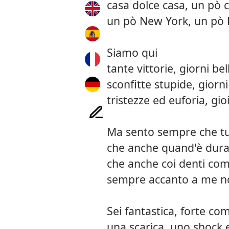
casa dolce casa, un pò c
un pò New York, un pò 
Siamo qui
tante vittorie, giorni bel
sconfitte stupide, giorni d
tristezze ed euforia, gio
Ma sento sempre che tu 
che anche quand'è dura
che anche coi denti com
sempre accanto a me n
Sei fantastica, forte come
una scarica, uno shock e