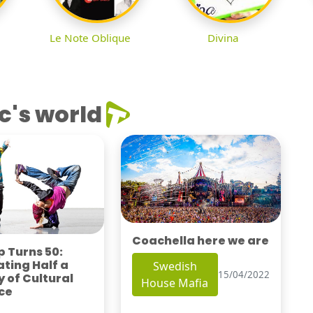
Le Note Oblique
Divina
c's world
Coachella here we are
 Turns 50:
ting Half a
Swedish
15/04/2022
 of Cultural
House Mafia
ce