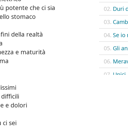
iù potente che ci sia
02.
Duri 
ello stomaco
03.
Cambi
fini della realtà
04.
Se io
a
05.
Gli an
nezza e maturità
ima
06.
Merav
07.
Unici
lissimi
08.
Nessu
ifficili
09.
A un i
ie e dolori
10.
Sei fa
ci sei
11.
Sei so