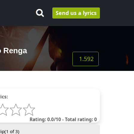
Send us a lyrics
co Renga
1.592
ics:
Rating: 0.0/10 - Total rating: 0
ip(
1
of 3)