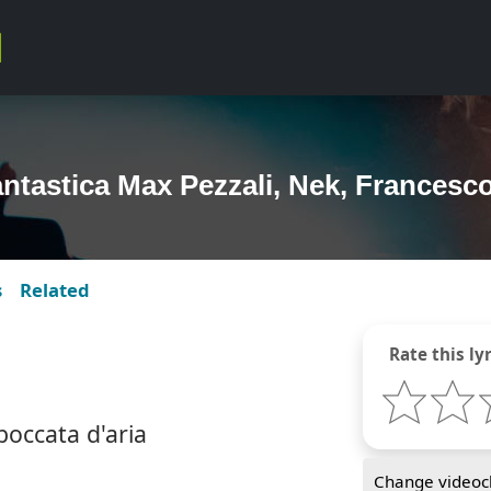
fantastica Max Pezzali, Nek, Frances
s
Related
Rate this lyr
boccata d'aria
Change videocl