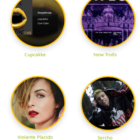
Cupcakke
New Trolls
Violante Placido
Sercho