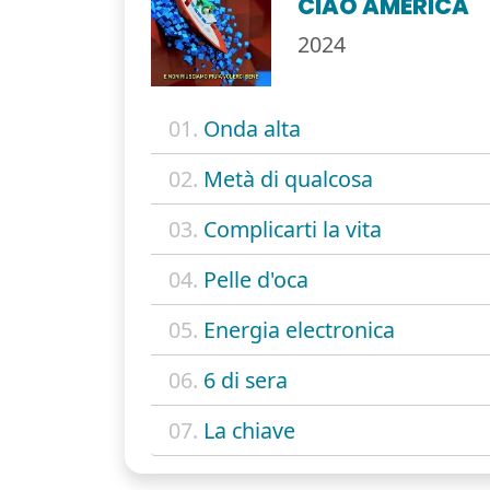
CIAO AMERICA
2024
01.
Onda alta
02.
Metà di qualcosa
03.
Complicarti la vita
04.
Pelle d'oca
05.
Energia electronica
06.
6 di sera
07.
La chiave