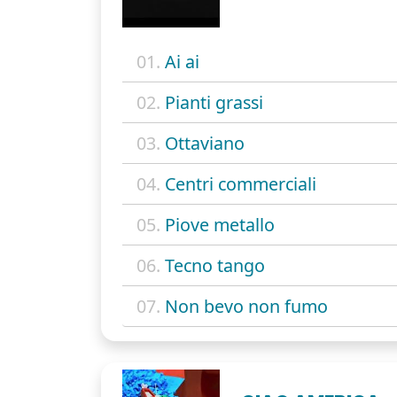
01.
Ai ai
02.
Pianti grassi
03.
Ottaviano
04.
Centri commerciali
05.
Piove metallo
06.
Tecno tango
07.
Non bevo non fumo