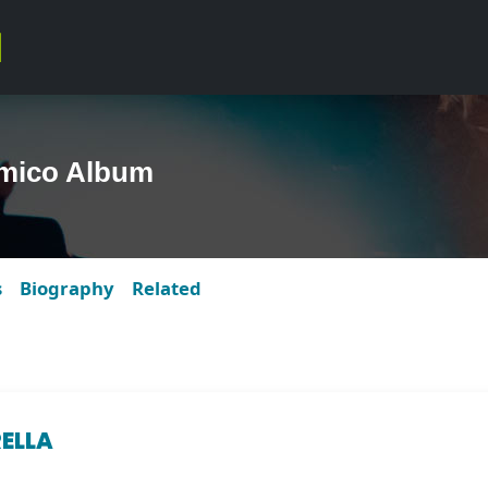
mico Album
s
Biography
Related
ELLA