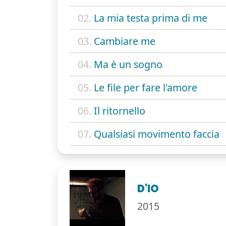
02.
La mia testa prima di me
03.
Cambiare me
04.
Ma è un sogno
05.
Le file per fare l'amore
06.
Il ritornello
07.
Qualsiasi movimento faccia
D'IO
2015