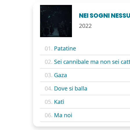
NEI SOGNI NES
2022
01.
Patatine
02.
Sei cannibale ma non sei cat
03.
Gaza
04.
Dove si balla
05.
Katì
06.
Ma noi