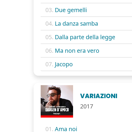
03.
Due gemelli
04.
La danza samba
05.
Dalla parte della legge
06.
Ma non era vero
07.
Jacopo
VARIAZIONI
2017
01.
Ama noi