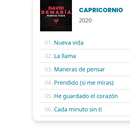
CAPRICORNIO
2020
01.
Nueva vida
02.
La llama
03.
Maneras de pensar
04.
Prendido (si me miras)
05.
He guardado el corazón
06.
Cada minuto sin ti