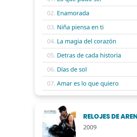
02.
Enamorada
03.
Niña piensa en ti
04.
La magia del corazón
05.
Detras de cada historia
06.
Días de sol
07.
Amar es lo que quiero
RELOJES DE ARE
2009