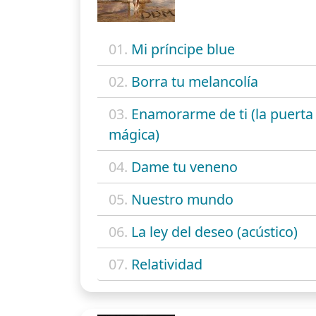
01.
Mi príncipe blue
02.
Borra tu melancolía
03.
Enamorarme de ti (la puerta
mágica)
04.
Dame tu veneno
05.
Nuestro mundo
06.
La ley del deseo (acústico)
07.
Relatividad