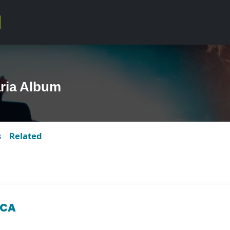
ria Album
s
Related
ICA