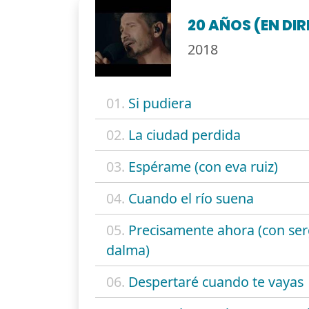
20 AÑOS (EN DI
2018
01.
Si pudiera
02.
La ciudad perdida
03.
Espérame (con eva ruiz)
04.
Cuando el río suena
05.
Precisamente ahora (con ser
dalma)
06.
Despertaré cuando te vayas