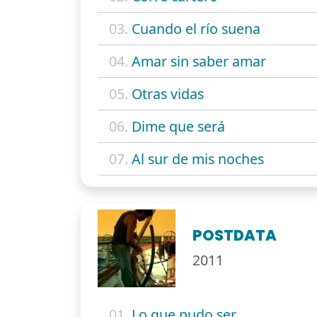
03.
Cuando el río suena
04.
Amar sin saber amar
05.
Otras vidas
06.
Dime que será
07.
Al sur de mis noches
POSTDATA
2011
01.
Lo que pudo ser