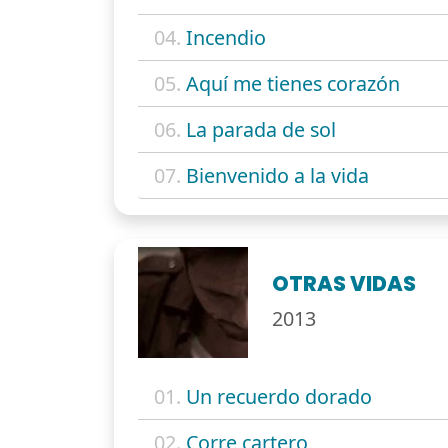
04.
Incendio
05.
Aquí me tienes corazón
06.
La parada de sol
07.
Bienvenido a la vida
OTRAS VIDAS
2013
01.
Un recuerdo dorado
02.
Corre cartero