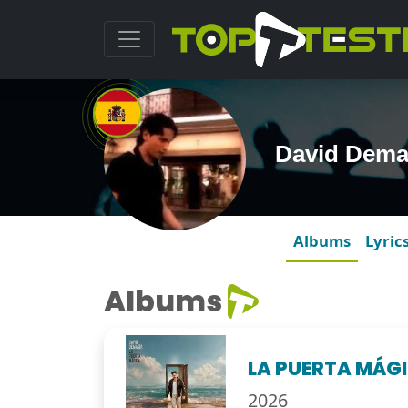
David Dema
Albums
Lyric
Albums
LA PUERTA MÁG
2026