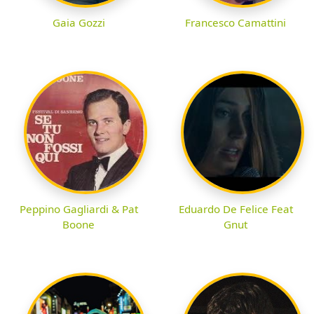
Gaia Gozzi
Francesco Camattini
Peppino Gagliardi & Pat
Eduardo De Felice Feat
Boone
Gnut