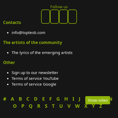
Follow us
Contacts
info@toptesti.com
The artists of the community
The lyrics of the emerging artists
Other
Sign up to our newsletter
Terms of service YouTube
Terms of service Google
#
A
B
C
D
E
F
G
H
I
J
K
L
M
N
Show video
O
P
Q
R
S
T
U
V
W
X
Y
Z