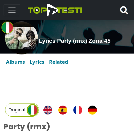
Lyrics Party (rmx) Zona 45
Albums
Lyrics
Related
Original
Party (rmx)